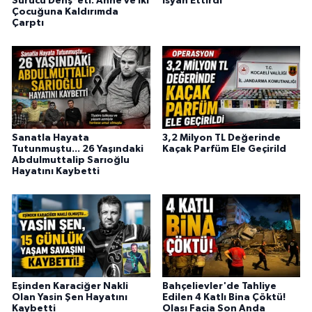
Sürücü Dehş*eti: Anne ve İki
İsyan Ettirdi
Çocuğuna Kaldırımda
Çarptı
Sanatla Hayata
3,2 Milyon TL Değerinde
Tutunmuştu... 26 Yaşındaki
Kaçak Parfüm Ele Geçirild
Abdulmuttalip Sarıoğlu
Hayatını Kaybetti
Eşinden Karaciğer Nakli
Bahçelievler'de Tahliye
Olan Yasin Şen Hayatını
Edilen 4 Katlı Bina Çöktü!
Kaybetti
Olası Facia Son Anda