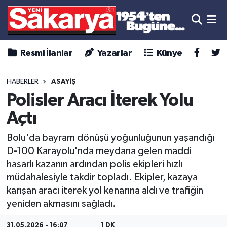
Resmi İlanlar
Yazarlar
Künye
HABERLER
ASAYİŞ
Polisler Aracı İterek Yolu
Açtı
Bolu'da bayram dönüşü yoğunluğunun yaşandığı
D-100 Karayolu'nda meydana gelen maddi
hasarlı kazanın ardından polis ekipleri hızlı
müdahalesiyle takdir topladı. Ekipler, kazaya
karışan aracı iterek yol kenarına aldı ve trafiğin
yeniden akmasını sağladı.
31.05.2026 - 16:07
1 DK