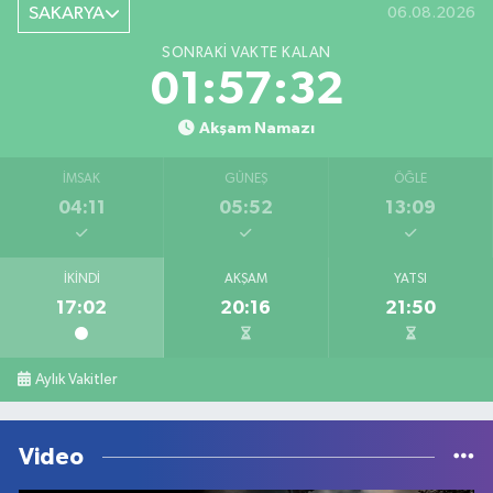
SAKARYA
06.08.2026
SONRAKI VAKTE KALAN
01:57:32
Akşam Namazı
İMSAK
GÜNEŞ
ÖĞLE
04:11
05:52
13:09
İKINDI
AKŞAM
YATSI
17:02
20:16
21:50
Aylık Vakitler
Video