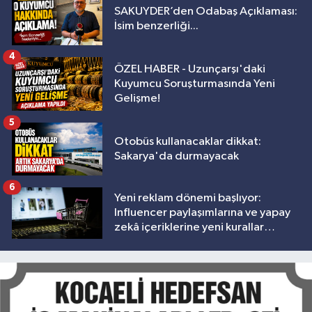
SAKUYDER’den Odabaş Açıklaması:
İsim benzerliği...
4
ÖZEL HABER - Uzunçarşı'daki
Kuyumcu Soruşturmasında Yeni
Gelişme!
5
Otobüs kullanacaklar dikkat:
Sakarya'da durmayacak
6
Yeni reklam dönemi başlıyor:
Influencer paylaşımlarına ve yapay
zekâ içeriklerine yeni kurallar
geliyor