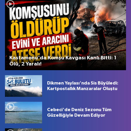
Kastamonu'da Komşu Kavgası Kanlı Bitti: 1
Ölü, 2 Yaralı!
Dikmen Yaylası'nda Sis Büyüledi:
Kartpostallık Manzaralar Oluştu
Cebeci'de Deniz Sezonu Tüm
Güzelliğiyle Devam Ediyor