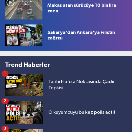
Makas atan sürücüye 10 bin lira
ceza
Sakarya'dan Ankara'ya Filistin
çağrısı
Trend Haberler
1
Tarihi Hafıza Noktasında Çadır
Tepkisi
2
O kuyumcuyu bu kez polis açtı!
3