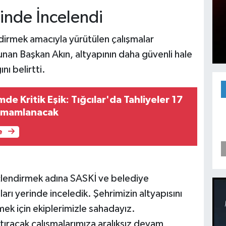
rinde İncelendi
ndirmek amacıyla yürütülen çalışmalar
an Başkan Akın, altyapının daha güvenli hale
nı belirtti.
de Kritik Eşik: Tığcılar'da Tahliyeler 17
amamlanacak
e
çlendirmek adına SASKİ ve belediye
ları yerinde inceledik. Şehrimizin altyapısını
ek için ekiplerimizle sahadayız.
ıracak çalışmalarımıza aralıksız devam