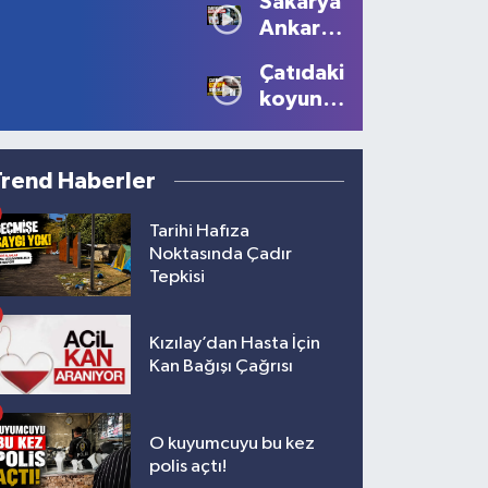
Sakarya'dan
10 bin
Ediyor
Ankara'ya
lira ceza
Filistin
Çatıdaki
çağrısı
koyunu
görenler
gözlerine
inanamadı!
Trend Haberler
Tarihi Hafıza
Noktasında Çadır
Tepkisi
Kızılay’dan Hasta İçin
Kan Bağışı Çağrısı
O kuyumcuyu bu kez
polis açtı!