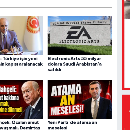
 Türkiye için yeni
Electronic Arts 55 milyar
in kapısı aralanacak
dolara Suudi Arabistan’a
satıldı
hçeli: Öcalan umut
Yeni Parti'de atama an
avuşmalı, Demirtaş
meselesi