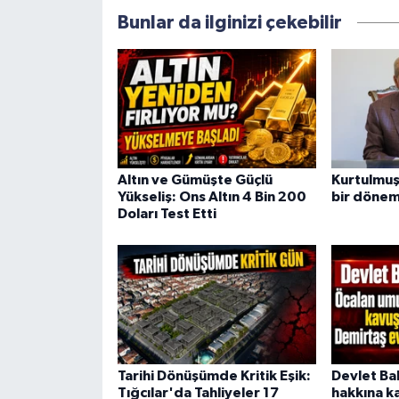
Bunlar da ilginizi çekebilir
Altın ve Gümüşte Güçlü
Kurtulmuş:
Yükseliş: Ons Altın 4 Bin 200
bir dönem
Doları Test Etti
Tarihi Dönüşümde Kritik Eşik:
Devlet Ba
Tığcılar'da Tahliyeler 17
hakkına k