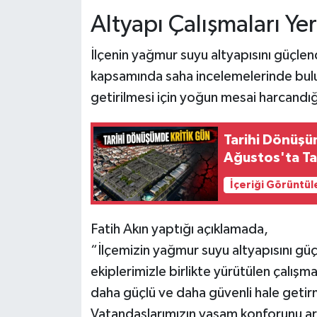
Altyapı Çalışmaları Ye
İlçenin yağmur suyu altyapısını güçle
kapsamında saha incelemelerinde bulun
getirilmesi için yoğun mesai harcandığı
Tarihi Dönüşüm
Ağustos'ta T
İçeriği Görüntül
Fatih Akın yaptığı açıklamada,
“İlçemizin yağmur suyu altyapısını gü
ekiplerimizle birlikte yürütülen çalışma
daha güçlü ve daha güvenli hale getirm
Vatandaşlarımızın yaşam konforunu art