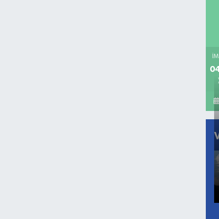
İM
04