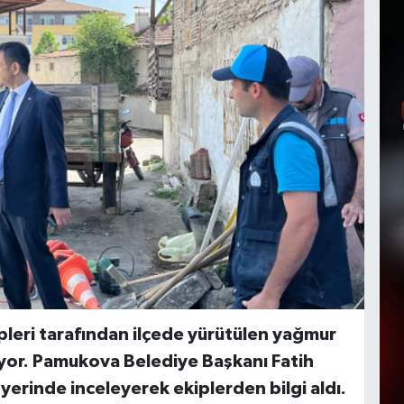
pleri tarafından ilçede yürütülen yağmur
iyor. Pamukova Belediye Başkanı Fatih
 yerinde inceleyerek ekiplerden bilgi aldı.