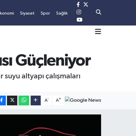
konomi
Siyaset
Spor
Sağlık
sı Güçleniyor
 suyu altyapı çalışmaları
-
+
A
A