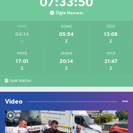
07:33:50
Öğle Namazı
İMSAK
GÜNEŞ
ÖĞLE
04:14
05:54
13:09
İKINDI
AKŞAM
YATSI
17:01
20:14
21:47
Aylık Vakitler
Video