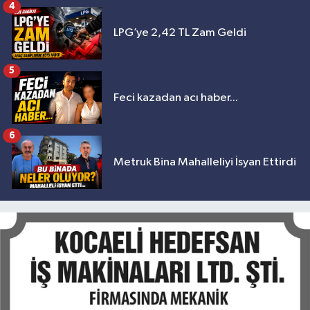
4
LPG’ye 2,42 TL Zam Geldi
5
Feci kazadan acı haber...
6
Metruk Bina Mahalleliyi İsyan Ettirdi