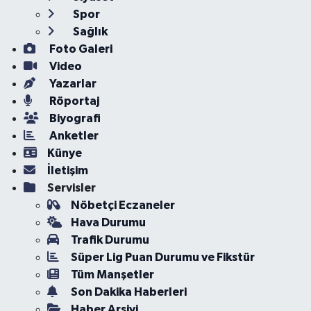
Spor
Sağlık
Foto Galeri
Video
Yazarlar
Röportaj
Biyografi
Anketler
Künye
İletişim
Servisler
Nöbetçi Eczaneler
Hava Durumu
Trafik Durumu
Süper Lig Puan Durumu ve Fikstür
Tüm Manşetler
Son Dakika Haberleri
Haber Arşivi