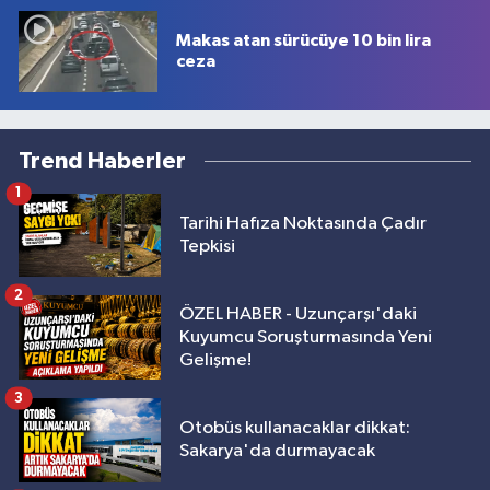
Makas atan sürücüye 10 bin lira
ceza
Trend Haberler
1
Tarihi Hafıza Noktasında Çadır
Tepkisi
2
ÖZEL HABER - Uzunçarşı'daki
Kuyumcu Soruşturmasında Yeni
Gelişme!
3
Otobüs kullanacaklar dikkat:
Sakarya'da durmayacak