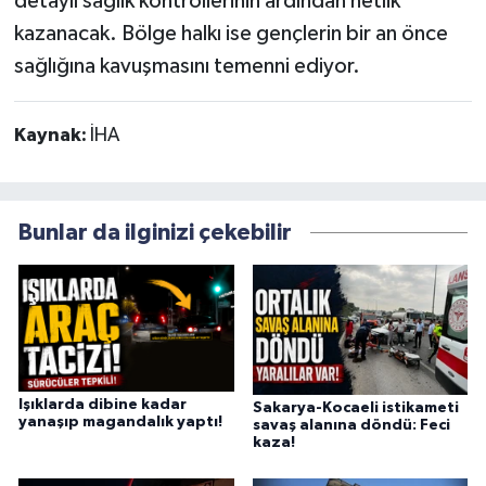
detaylı sağlık kontrollerinin ardından netlik
kazanacak. Bölge halkı ise gençlerin bir an önce
sağlığına kavuşmasını temenni ediyor.
Kaynak:
İHA
Bunlar da ilginizi çekebilir
Işıklarda dibine kadar
Sakarya-Kocaeli istikameti
yanaşıp magandalık yaptı!
savaş alanına döndü: Feci
kaza!