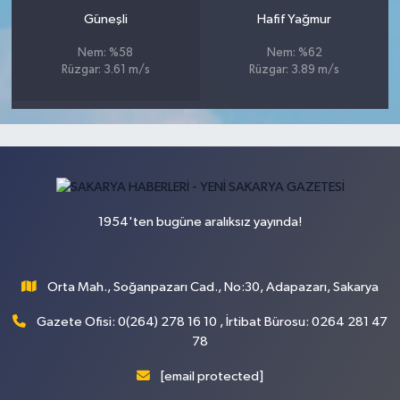
Güneşli
Hafif Yağmur
Nem: %58
Nem: %62
Rüzgar: 3.61 m/s
Rüzgar: 3.89 m/s
1954'ten bugüne aralıksız yayında!
Orta Mah., Soğanpazarı Cad., No:30, Adapazarı, Sakarya
Gazete Ofisi: 0(264) 278 16 10 , İrtibat Bürosu: 0264 281 47
78
[email protected]