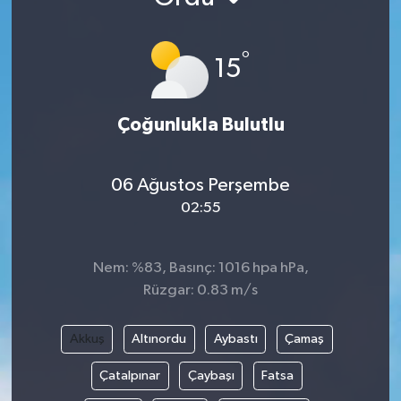
°
15
Çoğunlukla Bulutlu
06 Ağustos Perşembe
02:55
Nem: %83, Basınç: 1016 hpa hPa,
Rüzgar: 0.83 m/s
Akkuş
Altınordu
Aybastı
Çamaş
Çatalpınar
Çaybaşı
Fatsa