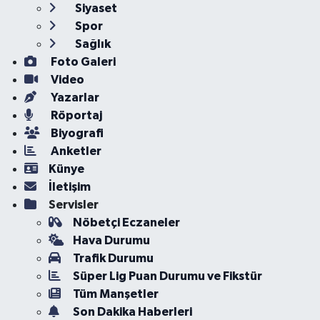
Siyaset
Spor
Sağlık
Foto Galeri
Video
Yazarlar
Röportaj
Biyografi
Anketler
Künye
İletişim
Servisler
Nöbetçi Eczaneler
Hava Durumu
Trafik Durumu
Süper Lig Puan Durumu ve Fikstür
Tüm Manşetler
Son Dakika Haberleri