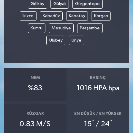
Gölköy
Gülyalı
Gürgentepe
İkizce
Kabadüz
Kabataş
Korgan
Kumru
Mesudiye
Perşembe
Ulubey
Ünye
NEM
BASINÇ
%83
1016 HPA
hpa
RÜZGAR
EN DÜŞÜK / EN YÜKSEK
°
°
0.83 M/S
15
/ 24