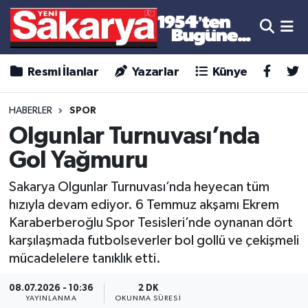
Resmi İlanlar
Yazarlar
Künye
HABERLER
SPOR
Olgunlar Turnuvası’nda
Gol Yağmuru
Sakarya Olgunlar Turnuvası’nda heyecan tüm
hızıyla devam ediyor. 6 Temmuz akşamı Ekrem
Karaberberoğlu Spor Tesisleri’nde oynanan dört
karşılaşmada futbolseverler bol gollü ve çekişmeli
mücadelelere tanıklık etti.
08.07.2026 - 10:36
2 DK
YAYINLANMA
OKUNMA SÜRESI