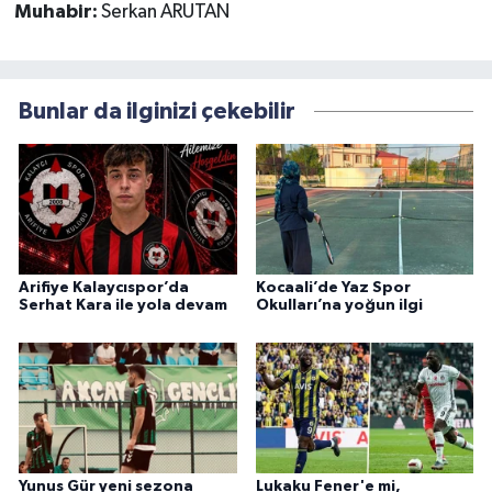
Muhabir:
Serkan ARUTAN
Bunlar da ilginizi çekebilir
Arifiye Kalaycıspor’da
Kocaali’de Yaz Spor
Serhat Kara ile yola devam
Okulları’na yoğun ilgi
Yunus Gür yeni sezona
Lukaku Fener'e mi,