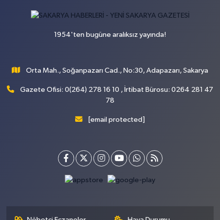
1954'ten bugüne aralıksız yayında!
Orta Mah., Soğanpazarı Cad., No:30, Adapazarı, Sakarya
Gazete Ofisi: 0(264) 278 16 10 , İrtibat Bürosu: 0264 281 47
78
[email protected]
Nöbetçi Eczaneler
Hava Durumu