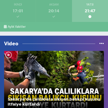
İKINDI
AKŞAM
YATSI
17:01
20:14
21:47
Aylık Vakitler
Video
Sakarya’da çalılıklara sıkışan balıkçıl kuşunu
itfaiye kurtardı