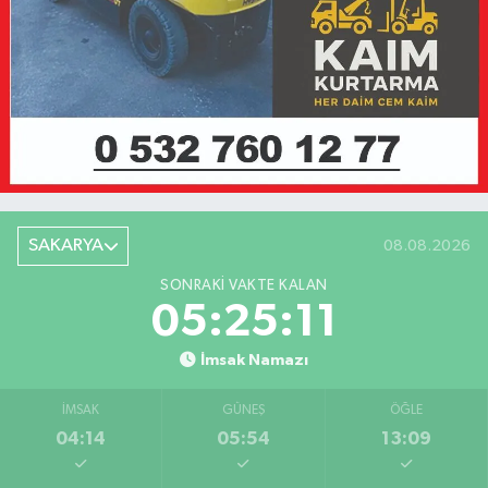
SAKARYA
08.08.2026
SONRAKI VAKTE KALAN
05:25:11
İmsak Namazı
İMSAK
GÜNEŞ
ÖĞLE
04:14
05:54
13:09