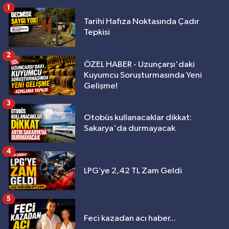
1
Tarihi Hafıza Noktasında Çadır
Tepkisi
2
ÖZEL HABER - Uzunçarşı'daki
Kuyumcu Soruşturmasında Yeni
Gelişme!
3
Otobüs kullanacaklar dikkat:
Sakarya'da durmayacak
4
LPG’ye 2,42 TL Zam Geldi
5
Feci kazadan acı haber...