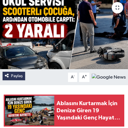
Paylaş
-
+
A
A
Ablasını Kurtarmak İçin
Denize Giren 19
Yaşındaki Genç Hayatını
Kaybetti