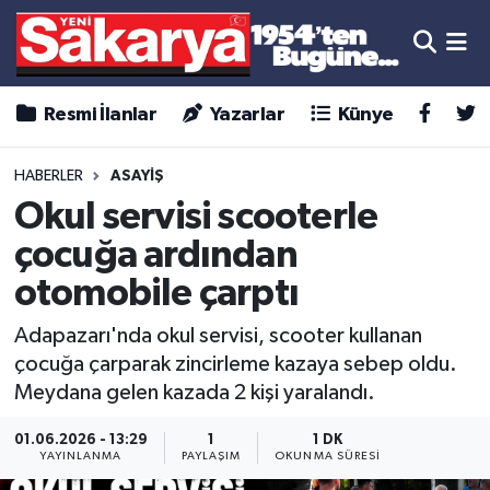
Resmi İlanlar
Yazarlar
Künye
HABERLER
ASAYİŞ
Okul servisi scooterle
çocuğa ardından
otomobile çarptı
Adapazarı'nda okul servisi, scooter kullanan
çocuğa çarparak zincirleme kazaya sebep oldu.
Meydana gelen kazada 2 kişi yaralandı.
01.06.2026 - 13:29
1
1 DK
YAYINLANMA
PAYLAŞIM
OKUNMA SÜRESI