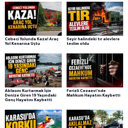
Cebeci Yolunda Kaza! Araç
Seyir halindeki tır alevlere
Yol Kenarına Uçtu
teslim oldu
Ablasını Kurtarmak İçin
Ferizli Cezaevi’nde
Denize Giren 19 Yaşındaki
Mahkum Hayatını Kaybetti
Genç Hayatını Kaybetti