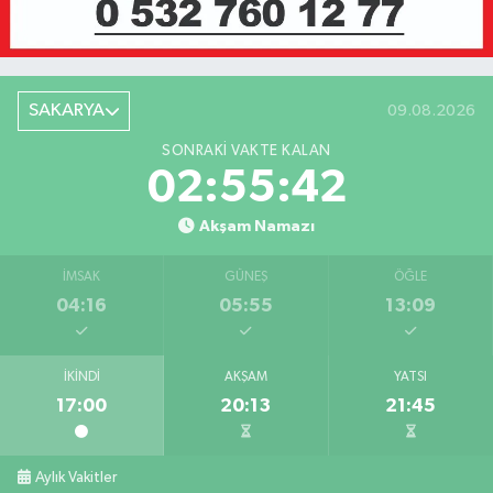
SAKARYA
09.08.2026
SONRAKI VAKTE KALAN
02:55:42
Akşam Namazı
İMSAK
GÜNEŞ
ÖĞLE
04:16
05:55
13:09
İKINDI
AKŞAM
YATSI
17:00
20:13
21:45
Aylık Vakitler