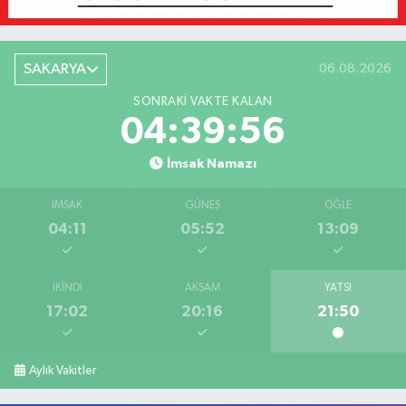
SAKARYA
06.08.2026
SONRAKI VAKTE KALAN
04:39:56
İmsak Namazı
İMSAK
GÜNEŞ
ÖĞLE
04:11
05:52
13:09
İKINDI
AKŞAM
YATSI
17:02
20:16
21:50
Aylık Vakitler