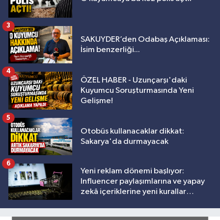
3
SAKUYDER’den Odabaş Açıklaması:
İsim benzerliği...
4
ÖZEL HABER - Uzunçarşı'daki
Kuyumcu Soruşturmasında Yeni
Gelişme!
5
Otobüs kullanacaklar dikkat:
Sakarya'da durmayacak
6
Yeni reklam dönemi başlıyor:
Influencer paylaşımlarına ve yapay
zekâ içeriklerine yeni kurallar
geliyor