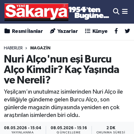
Resmi İlanlar
Yazarlar
Künye
HABERLER
MAGAZİN
Nuri Alço'nun eşi Burcu
Alço Kimdir? Kaç Yaşında
ve Nereli?
Yeşilçam’ın unutulmaz isimlerinden Nuri Alço ile
evliliğiyle gündeme gelen Burcu Alço, son
günlerde magazin dünyasında yeniden en çok
araştırılan isimlerden biri oldu.
08.05.2026 - 15:04
08.05.2026 - 15:16
2 DK
YAYINLANMA
GÜNCELLEME
OKUNMA SÜRESI