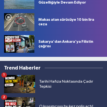
Güzelliğiyle Devam Ediyor
Makas atan sürücüye 10 bin lira
ceza
Sakarya'dan Ankara'ya Filistin
çağrısı
Trend Haberler
1
Tarihi Hafıza Noktasında Çadır
Tepkisi
2
O kuyumcuyu bu kez polis açtı!