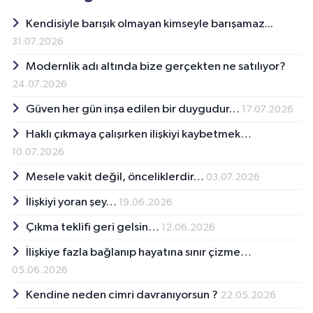
Kendisiyle barışık olmayan kimseyle barışamaz...
31.07.2026
Modernlik adı altında bize gerçekten ne satılıyor?
24.07.2026
Güven her gün inşa edilen bir duygudur…
17.07.2026
Haklı çıkmaya çalışırken ilişkiyi kaybetmek…
10.07.2026
Mesele vakit değil, önceliklerdir…
03.07.2026
İlişkiyi yoran şey…
19.06.2026
Çıkma teklifi geri gelsin…
12.06.2026
İlişkiye fazla bağlanıp hayatına sınır çizme…
05.06.2026
Kendine neden cimri davranıyorsun ?
22.05.2026