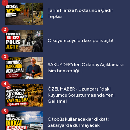
1
Tarihi Hafıza Noktasında Çadır
Tepkisi
2
O kuyumcuyu bu kez polis açtı!
3
SAKUYDER’den Odabaş Açıklaması:
İsim benzerliği...
4
ÖZEL HABER - Uzunçarşı'daki
Kuyumcu Soruşturmasında Yeni
Gelişme!
5
Otobüs kullanacaklar dikkat:
Sakarya'da durmayacak