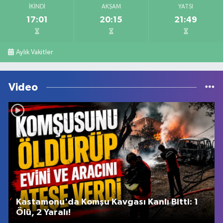
İKINDI
AKŞAM
YATSI
17:01
20:15
21:49
Aylık Vakitler
Video
Kastamonu'da Komşu Kavgası Kanlı Bitti: 1
Ölü, 2 Yaralı!