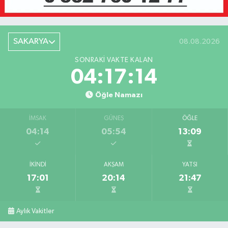
SAKARYA
08.08.2026
SONRAKI VAKTE KALAN
04:17:14
Öğle Namazı
İMSAK
GÜNEŞ
ÖĞLE
04:14
05:54
13:09
İKINDI
AKŞAM
YATSI
17:01
20:14
21:47
Aylık Vakitler