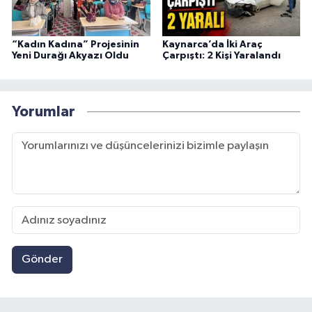
“Kadın Kadına” Projesinin
Kaynarca’da İki Araç
Yeni Durağı Akyazı Oldu
Çarpıştı: 2 Kişi Yaralandı
Yorumlar
Gönder