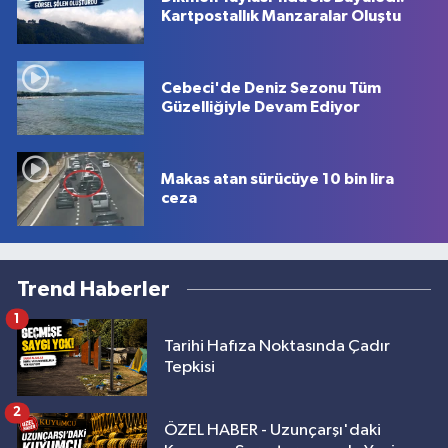
Kartpostallık Manzaralar Oluştu
Cebeci'de Deniz Sezonu Tüm
Güzelliğiyle Devam Ediyor
Makas atan sürücüye 10 bin lira
ceza
Trend Haberler
1
Tarihi Hafıza Noktasında Çadır
Tepkisi
2
ÖZEL HABER - Uzunçarşı'daki