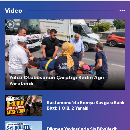
Video
Yolcu Otobüsünün Çarptığı Kadın Ağır
Yaralandı
Kastamonu'da Komşu Kavgası Kanlı
Bitti: 1 Ölü, 2 Yaralı!
Dikmen Yaylası'nda Sis Büyüledi: