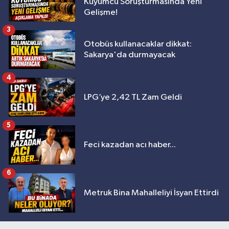
Kuyumcu Soruşturmasında Yeni
Gelişme!
3
Otobüs kullanacaklar dikkat:
Sakarya'da durmayacak
4
LPG’ye 2,42 TL Zam Geldi
5
Feci kazadan acı haber...
6
Metruk Bina Mahalleliyi İsyan Ettirdi