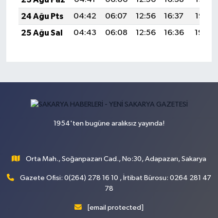
24 Ağu Pts
04:42
06:07
12:56
16:37
19:36
25 Ağu Sal
04:43
06:08
12:56
16:36
19:34
1954'ten bugüne aralıksız yayında!
Orta Mah., Soğanpazarı Cad., No:30, Adapazarı, Sakarya
Gazete Ofisi: 0(264) 278 16 10 , İrtibat Bürosu: 0264 281 47
78
[email protected]