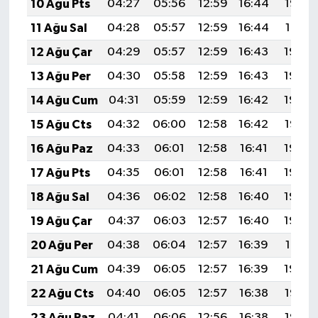
10 Ağu Pts
04:27
05:56
12:59
16:44
19:53
11 Ağu Sal
04:28
05:57
12:59
16:44
19:51
12 Ağu Çar
04:29
05:57
12:59
16:43
19:50
13 Ağu Per
04:30
05:58
12:59
16:43
19:49
14 Ağu Cum
04:31
05:59
12:59
16:42
19:48
15 Ağu Cts
04:32
06:00
12:58
16:42
19:47
16 Ağu Paz
04:33
06:01
12:58
16:41
19:46
17 Ağu Pts
04:35
06:01
12:58
16:41
19:44
18 Ağu Sal
04:36
06:02
12:58
16:40
19:43
19 Ağu Çar
04:37
06:03
12:57
16:40
19:42
20 Ağu Per
04:38
06:04
12:57
16:39
19:41
21 Ağu Cum
04:39
06:05
12:57
16:39
19:39
22 Ağu Cts
04:40
06:05
12:57
16:38
19:38
23 Ağu Paz
04:41
06:06
12:56
16:38
19:37