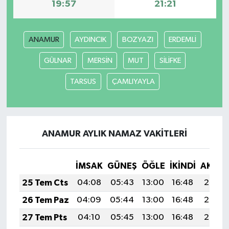
19:57
21:21
ANAMUR
AYDINCIK
BOZYAZI
ERDEMLİ
GÜLNAR
MERSİN
MUT
SİLİFKE
TARSUS
ÇAMLIYAYLA
ANAMUR AYLIK NAMAZ VAKITLERI
İMSAK
GÜNEŞ
ÖĞLE
İKINDI
AKŞA
25 Tem Cts
04:08
05:43
13:00
16:48
20:07
26 Tem Paz
04:09
05:44
13:00
16:48
20:07
27 Tem Pts
04:10
05:45
13:00
16:48
20:06