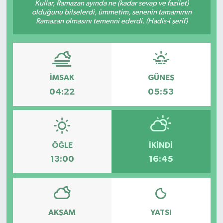
Kullar, Ramazan ayında ne (kadar sevap ve fazilet)
olduğunu bilselerdi, ümmetim, senenin tamamının
Ramazan olmasını temenni ederdi. (Hadis-i şerif)
İMSAK
GÜNEŞ
04:22
05:53
ÖĞLE
İKINDI
13:00
16:45
AKŞAM
YATSI