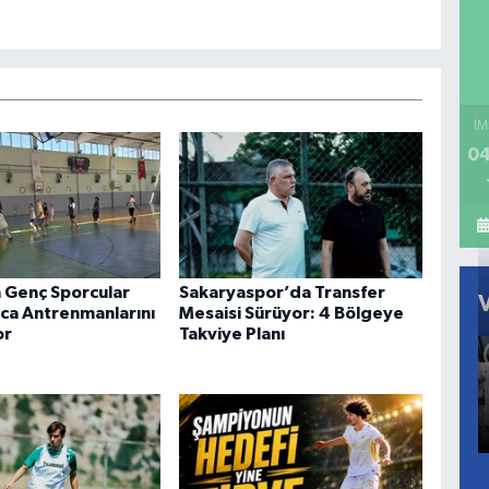
İM
04
 Genç Sporcular
Sakaryaspor’da Transfer
ca Antrenmanlarını
Mesaisi Sürüyor: 4 Bölgeye
or
Takviye Planı