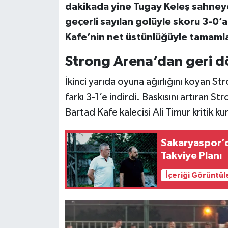
dakikada yine Tugay Keleş sahney
geçerli sayılan golüyle skoru 3-0’a
Kafe’nin net üstünlüğüyle tamaml
Strong Arena’dan geri d
İkinci yarıda oyuna ağırlığını koyan S
farkı 3-1’e indirdi. Baskısını artıran S
Bartad Kafe kalecisi Ali Timur kritik ku
Sakaryaspor’d
Takviye Planı
İçeriği Görüntül