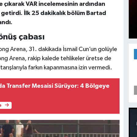
e çıkarak VAR incelemesinin ardından
 getirdi. İlk 25 dakikalık bölüm Bartad
andı.
önüş çabası
trong Arena, 31. dakikada İsmail Cun’un golüyle
trong Arena, rakip kalede tehlikeler üretse de
rtarışlarıyla farkın kapanmasına izin vermedi.
a Transfer Mesaisi Sürüyor: 4 Bölgeye
e