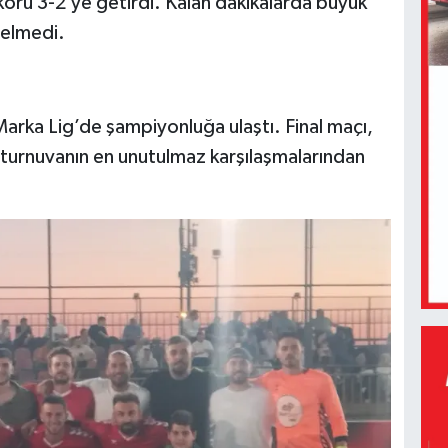
koru 3-2’ye getirdi. Kalan dakikalarda büyük
gelmedi.
Marka Lig’de şampiyonluğa ulaştı. Final maçı,
 turnuvanın en unutulmaz karşılaşmalarından