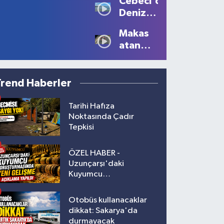
Cebeci'de
Büyüledi:
Yaralı!
Deniz
Kartpostallık
Sezonu
Manzaralar
Makas
Tüm
Oluştu
atan
Güzelliğiyle
sürücüye
Devam
10 bin
Ediyor
lira ceza
Trend Haberler
Tarihi Hafıza
Noktasında Çadır
Tepkisi
ÖZEL HABER -
Uzunçarşı'daki
Kuyumcu
Soruşturmasında Yeni
Gelişme!
Otobüs kullanacaklar
dikkat: Sakarya'da
durmayacak