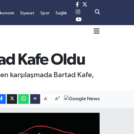
Ekonomi
Siyaset
Spor
Sağlık
tad Kafe Oldu
çen karşılaşmada Bartad Kafe,
-
+
A
A