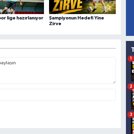
or lige hazırlanıyor
Şampiyonun Hedefi Yine
Zirve
1
2
3