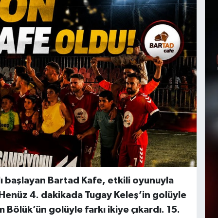
zlı başlayan Bartad Kafe, etkili oyunuyla
 Henüz 4. dakikada Tugay Keleş’in golüyle
Bölük’ün golüyle farkı ikiye çıkardı. 15.