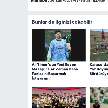
Muhabir:
Serkan ARUTAN - Fatih YILDIRIM
Bunlar da ilginizi çekebilir
Ali Timur’dan Yeni Sezon
Karasu’da
Mesajı: “Her Zaman Daha
Yaz Boyun
Fazlasını Başarmak
Sürdürüy
İstiyorum”