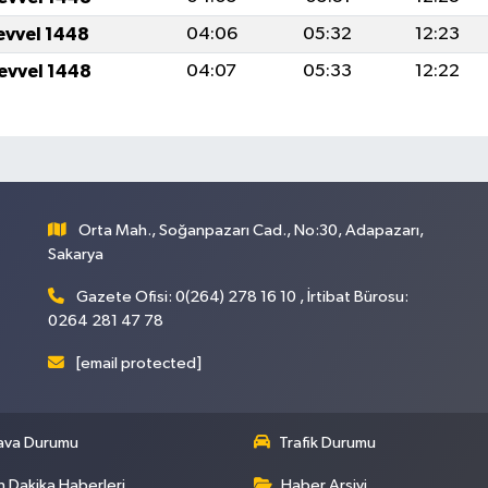
levvel 1448
04:06
05:32
12:23
levvel 1448
04:07
05:33
12:22
Orta Mah., Soğanpazarı Cad., No:30, Adapazarı,
Sakarya
Gazete Ofisi: 0(264) 278 16 10 , İrtibat Bürosu:
0264 281 47 78
[email protected]
ava Durumu
Trafik Durumu
 Dakika Haberleri
Haber Arşivi