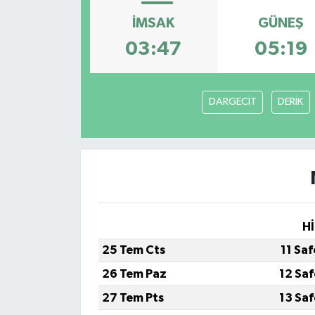
İMSAK
GÜNEŞ
03:47
05:19
DARGECİT
DERİK
Hİ
25 Tem Cts
11 Sa
26 Tem Paz
12 Sa
27 Tem Pts
13 Sa