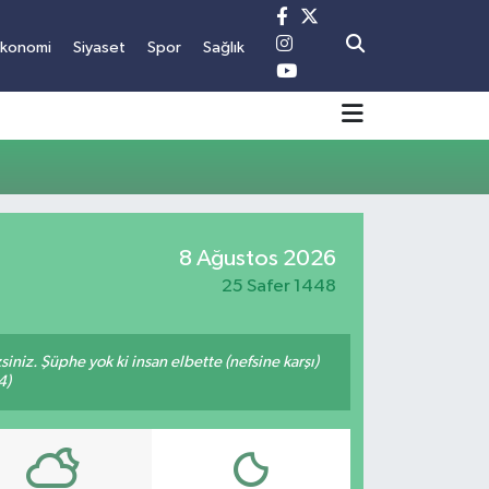
Ekonomi
Siyaset
Spor
Sağlık
8 Ağustos 2026
25 Safer 1448
siniz. Şüphe yok ki insan elbette (nefsine karşı)
4)