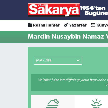
Resmi İlanlar
Yazarlar
Küny
Mardin Nusaybin Namaz V
MARDİN
Ve (Allah) size istediğiniz şeylerin hepsinden v
ç