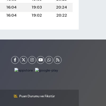
16:04
19:03
20:24
16:04
19:02
20:22
Puan Durumu ve Fikstür