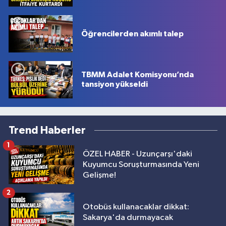
Öğrencilerden akımlı talep
TBMM Adalet Komisyonu’nda
tansiyon yükseldi
Trend Haberler
1
ÖZEL HABER - Uzunçarşı'daki
Kuyumcu Soruşturmasında Yeni
Gelişme!
2
Otobüs kullanacaklar dikkat:
Sakarya'da durmayacak