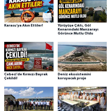
Karasu’ya Akın Ettiler!
Yürüyüşe Çıktı, Göl
Kenarındaki Manzarayı
Görünce Mutlu Oldu
Cebeci’de Kırmızı Bayrak
Deniz ekosistemini
Çekildi!
koruyacak proje