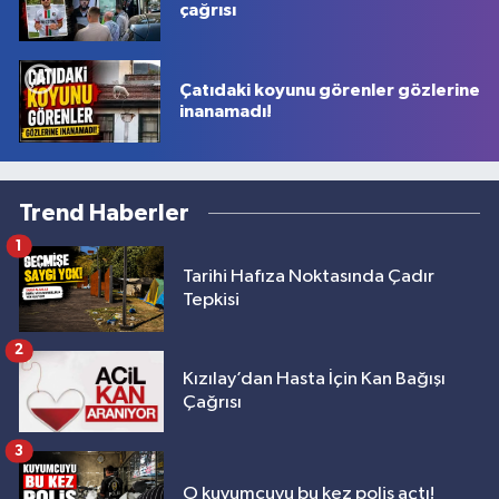
çağrısı
Çatıdaki koyunu görenler gözlerine
inanamadı!
Trend Haberler
1
Tarihi Hafıza Noktasında Çadır
Tepkisi
2
Kızılay’dan Hasta İçin Kan Bağışı
Çağrısı
3
O kuyumcuyu bu kez polis açtı!