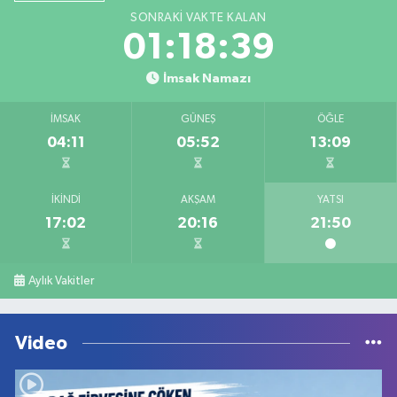
SONRAKI VAKTE KALAN
01:18:39
İmsak Namazı
İMSAK
GÜNEŞ
ÖĞLE
04:11
05:52
13:09
İKINDI
AKŞAM
YATSI
17:02
20:16
21:50
Aylık Vakitler
Video