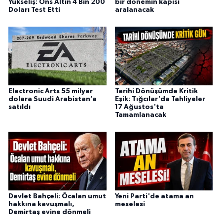
Yükseliş: Ons Altın 4 Bin 200
bir dönemin kapısı
Doları Test Etti
aralanacak
Electronic Arts 55 milyar
Tarihi Dönüşümde Kritik
dolara Suudi Arabistan’a
Eşik: Tığcılar'da Tahliyeler
satıldı
17 Ağustos'ta
Tamamlanacak
Devlet Bahçeli: Öcalan umut
Yeni Parti'de atama an
hakkına kavuşmalı,
meselesi
Demirtaş evine dönmeli