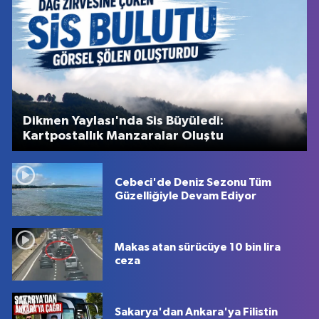
Dikmen Yaylası'nda Sis Büyüledi:
Kartpostallık Manzaralar Oluştu
Cebeci'de Deniz Sezonu Tüm
Güzelliğiyle Devam Ediyor
Makas atan sürücüye 10 bin lira
ceza
Sakarya'dan Ankara'ya Filistin