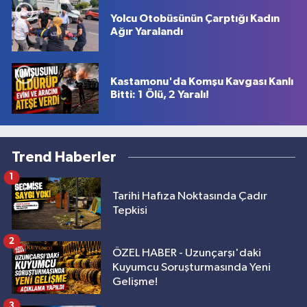
Yolcu Otobüsünün Çarptığı Kadın
Ağır Yaralandı
Kastamonu'da Komşu Kavgası Kanlı
Bitti: 1 Ölü, 2 Yaralı!
Trend Haberler
1
Tarihi Hafıza Noktasında Çadır
Tepkisi
2
ÖZEL HABER - Uzunçarşı'daki
Kuyumcu Soruşturmasında Yeni
Gelişme!
3