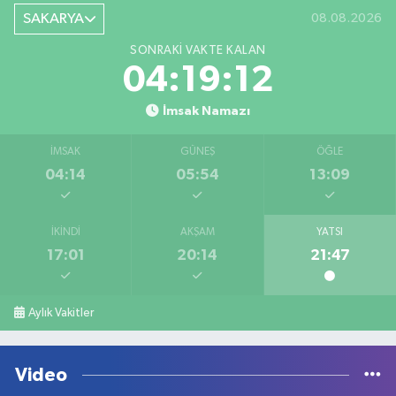
SAKARYA
08.08.2026
SONRAKI VAKTE KALAN
04:19:12
İmsak Namazı
İMSAK
GÜNEŞ
ÖĞLE
04:14
05:54
13:09
İKINDI
AKŞAM
YATSI
17:01
20:14
21:47
Aylık Vakitler
Video