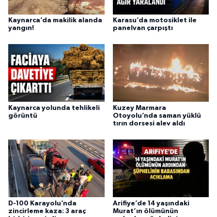
Kaynarca’da makilik alanda
Karasu’da motosiklet ile
yangın!
panelvan çarpıştı
Kaynarca yolunda tehlikeli
Kuzey Marmara
görüntü
Otoyolu’nda saman yüklü
tırın dorsesi alev aldı
D-100 Karayolu’nda
Arifiye’de 14 yaşındaki
zincirleme kaza: 3 araç
Murat’ın ölümünün