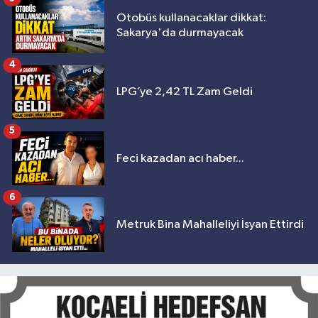
Otobüs kullanacaklar dikkat:
Sakarya'da durmayacak
4
LPG’ye 2,42 TL Zam Geldi
5
Feci kazadan acı haber...
6
Metruk Bina Mahalleliyi İsyan Ettirdi