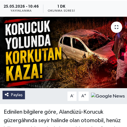
25.05.2026 - 10:46
1 DK
YAYINLANMA
OKUNMA SÜRESI
Paylaş
-
+
A
A
Edinilen bilgilere göre, Alandüzü-Korucuk
güzergâhında seyir halinde olan otomobil, henüz