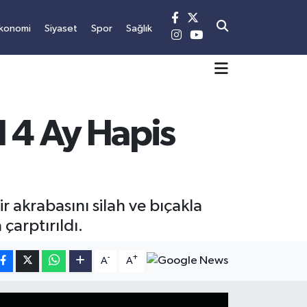
konomi
Siyaset
Spor
Sağlık
l 4 Ay Hapis
 akrabasını silah ve bıçakla
çarptırıldı.
-
+
A
A