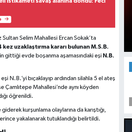
li istikameti savaş alanına döndü: Feci
e
 Sultan Selim Mahallesi Ercan Sokak’ta
4 kez uzaklaştırma kararı bulunan M.S.B.
in gittiği evde boşanma aşamasındaki eşi
N.B.
şi N.B.’yi bıçaklayıp ardından silahla 5 el ateş
 ise Çamlıtepe Mahallesi’nde aynı köyden
dığı öğrenildi.
 giderek kurşunlama olaylarına da karıştığı,
rince yakalanarak tutuklandığı belirtildi.