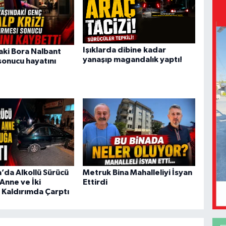
Işıklarda dibine kadar
aki Bora Nalbant
yanaşıp magandalık yaptı!
 sonucu hayatını
da Alkollü Sürücü
Metruk Bina Mahalleliyi İsyan
Anne ve İki
Ettirdi
Kaldırımda Çarptı