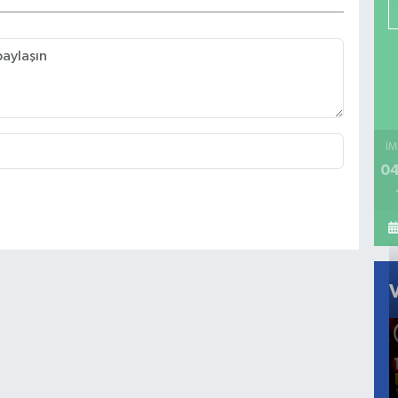
İM
04