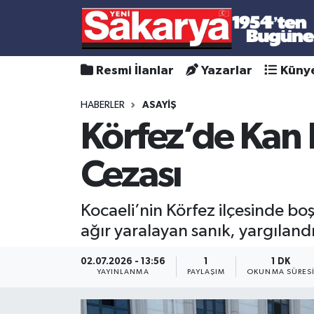
Resmi İlanlar
Yazarlar
Küny
HABERLER
ASAYİŞ
Körfez’de Kan 
Cezası
Kocaeli’nin Körfez ilçesinde bo
ağır yaralayan sanık, yargılandı
02.07.2026 - 13:56
1
1 DK
YAYINLANMA
PAYLAŞIM
OKUNMA SÜRES