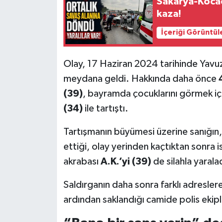
Sakarya-Kocae
kaza!
İçeriği Görüntül
Olay, 17 Haziran 2024 tarihinde Yavuz
meydana geldi. Hakkında daha önce
(39)
, bayramda çocuklarını görmek iç
(34)
ile tartıştı.
Tartışmanın büyümesi üzerine sanığın, e
ettiği, olay yerinden kaçtıktan sonra
akrabası
A.K.’yi (39)
de silahla yarala
Saldırganın daha sonra farklı adreslere
ardından saklandığı camide polis ekiple