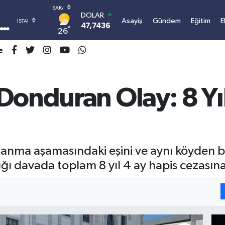
DOLAR
Asayiş
Gündem
Eğitim
E
47,7436
0.18
°
26
EURO
55,2510
0.32
e
STERLİN
64,4811
0.38
GRAM ALTIN
Donduran Olay: 8 Yı
6660.55
0.03
BİST100
13.779
-14
BITCOIN
3.101.414,01
1.11
şanma aşamasındaki eşini ve aynı köyden bir
ğı davada toplam 8 yıl 4 ay hapis cezasına 
I