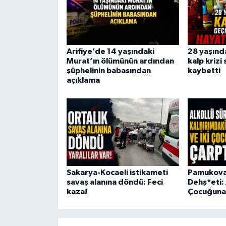
Arifiye’de 14 yaşındaki
28 yaşınd
Murat’ın ölümünün ardından
kalp krizi
şüphelinin babasından
kaybetti
açıklama
Sakarya-Kocaeli istikameti
Pamukova’
savaş alanına döndü: Feci
Dehş*eti: 
kaza!
Çocuğuna 