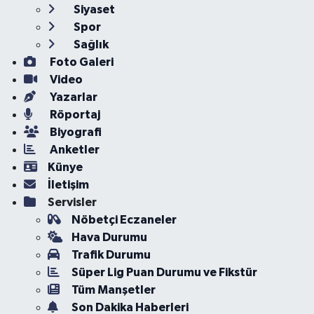
Siyaset
Spor
Sağlık
Foto Galeri
Video
Yazarlar
Röportaj
Biyografi
Anketler
Künye
İletişim
Servisler
Nöbetçi Eczaneler
Hava Durumu
Trafik Durumu
Süper Lig Puan Durumu ve Fikstür
Tüm Manşetler
Son Dakika Haberleri