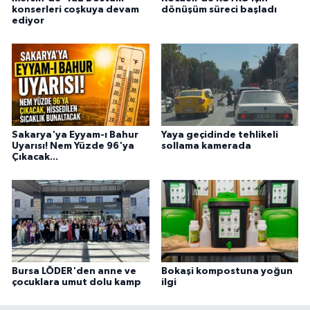
konserleri coşkuya devam
dönüşüm süreci başladı
ediyor
Sakarya'ya Eyyam-ı Bahur
Yaya geçidinde tehlikeli
Uyarısı! Nem Yüzde 96'ya
sollama kamerada
Çıkacak...
Bursa LÖDER'den anne ve
Bokaşi kompostuna yoğun
çocuklara umut dolu kamp
ilgi