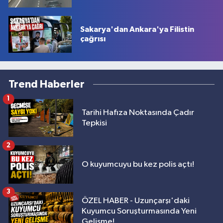
Sakarya'dan Ankara'ya Filistin
çağrısı
Trend Haberler
1
Tarihi Hafıza Noktasında Çadır
Tepkisi
2
O kuyumcuyu bu kez polis açtı!
3
ÖZEL HABER - Uzunçarşı'daki
Kuyumcu Soruşturmasında Yeni
Gelişme!