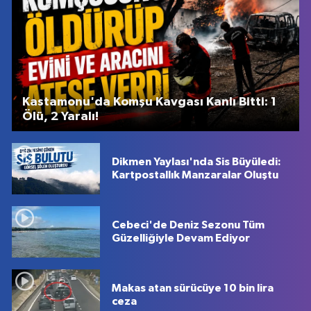
Kastamonu'da Komşu Kavgası Kanlı Bitti: 1
Ölü, 2 Yaralı!
Dikmen Yaylası'nda Sis Büyüledi:
Kartpostallık Manzaralar Oluştu
Cebeci'de Deniz Sezonu Tüm
Güzelliğiyle Devam Ediyor
Makas atan sürücüye 10 bin lira
ceza