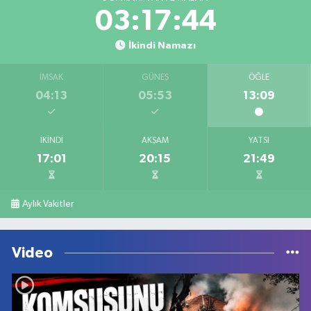
03:17:44
İkindi Namazı
İMSAK
GÜNEŞ
ÖĞLE
04:13
05:53
13:09
İKINDI
AKŞAM
YATSI
17:01
20:15
21:49
Aylık Vakitler
Video