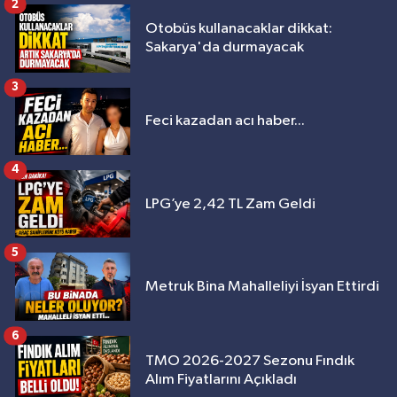
2
Otobüs kullanacaklar dikkat:
Sakarya'da durmayacak
3
Feci kazadan acı haber...
4
LPG’ye 2,42 TL Zam Geldi
5
Metruk Bina Mahalleliyi İsyan Ettirdi
6
TMO 2026-2027 Sezonu Fındık
Alım Fiyatlarını Açıkladı