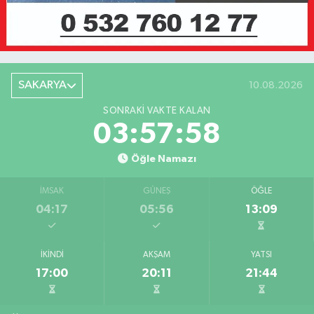
SAKARYA
10.08.2026
SONRAKI VAKTE KALAN
03:57:58
Öğle Namazı
İMSAK
GÜNEŞ
ÖĞLE
04:17
05:56
13:09
İKINDI
AKŞAM
YATSI
17:00
20:11
21:44