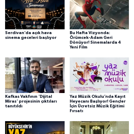
Serdivan’da açık hava
Bu Hafta Vizyonda:
sinema geceleri başlıyor
Örümcek-Adam Geri
Dönüyor! Sinemalarda 4
Yeni Film
Kafkas Vakfının 'Dijital
Yaz Müzik Okulu’nda Kayıt
Miras' projesinin çıktıları
Heyecanı Başlıyor! Gençler
tanıtıldı
İçin Ücretsiz Müzik Eğitimi
Fırsatı