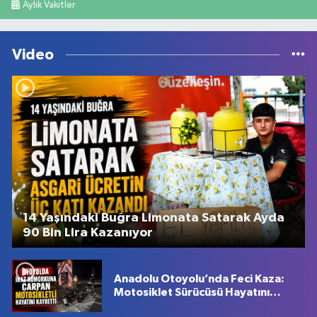
Aylık Vakitler
Video
14 Yaşındaki Buğra Limonata Satarak Ayda
90 Bin Lira Kazanıyor
Anadolu Otoyolu’nda Feci Kaza:
Motosiklet Sürücüsü Hayatını
Kaybetti