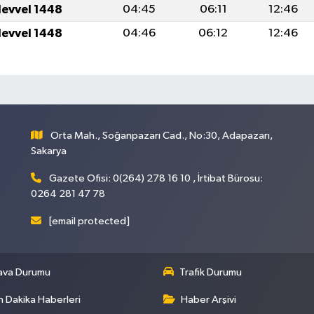
levvel 1448
04:45
06:11
12:46
levvel 1448
04:46
06:12
12:46
Orta Mah., Soğanpazarı Cad., No:30, Adapazarı,
Sakarya
Gazete Ofisi: 0(264) 278 16 10 , İrtibat Bürosu:
0264 281 47 78
[email protected]
ava Durumu
Trafik Durumu
 Dakika Haberleri
Haber Arşivi