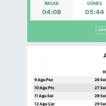
İMSAK
GÜNEŞ
04:08
05:44
AKPI
H
9 Ağu Paz
26 Sa
10 Ağu Pts
27 Sa
11 Ağu Sal
28 Sa
12 Ağu Çar
29 Sa