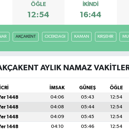
ÖĞLE
İKINDI
12:54
16:44
NAR
AKÇAKENT
CICEKDAGI
KAMAN
KIRŞEHİR
MU
AKÇAKENT AYLIK NAMAZ VAKITLER
İCRİ
İMSAK
GÜNEŞ
ÖĞLE
fer 1448
04:06
05:43
12:54
fer 1448
04:08
05:44
12:54
fer 1448
04:09
05:45
12:54
fer 1448
04:10
05:46
12:54