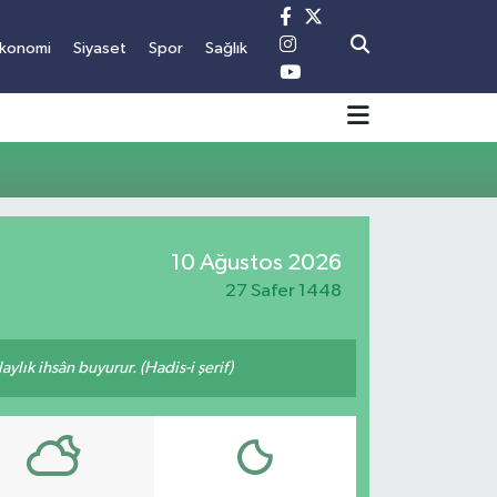
konomi
Siyaset
Spor
Sağlık
10 Ağustos 2026
27 Safer 1448
ylık ihsân buyurur. (Hadis-i şerif)