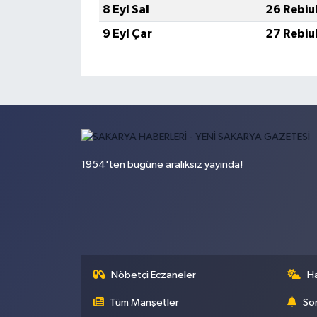
8 Eyl Sal
26 Rebiu
9 Eyl Çar
27 Rebiu
1954'ten bugüne aralıksız yayında!
Nöbetçi Eczaneler
H
Tüm Manşetler
Son