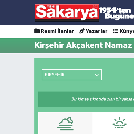
Resmi İlanlar
Yazarlar
Küny
Kirşehir Akçakent Namaz 
KIRŞEHİR
Bir kimse sıkıntıda olan bir şahsa