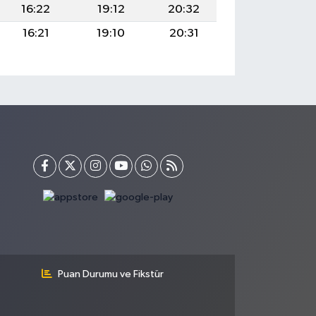
16:22
19:12
20:32
16:21
19:10
20:31
Puan Durumu ve Fikstür