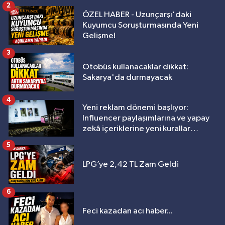
2
ÖZEL HABER - Uzunçarşı'daki
Kuyumcu Soruşturmasında Yeni
Gelişme!
3
Otobüs kullanacaklar dikkat:
Sakarya'da durmayacak
4
Yeni reklam dönemi başlıyor:
Influencer paylaşımlarına ve yapay
zekâ içeriklerine yeni kurallar
geliyor
5
LPG’ye 2,42 TL Zam Geldi
6
Feci kazadan acı haber...