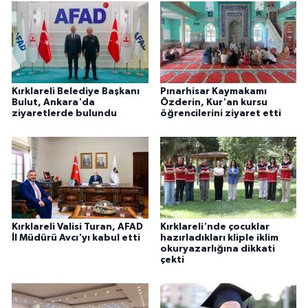
Kırklareli Belediye Başkanı
Pınarhisar Kaymakamı
Bulut, Ankara'da
Özderin, Kur'an kursu
ziyaretlerde bulundu
öğrencilerini ziyaret etti
Kırklareli Valisi Turan, AFAD
Kırklareli'nde çocuklar
İl Müdürü Avcı'yı kabul etti
hazırladıkları kliple iklim
okuryazarlığına dikkati
çekti