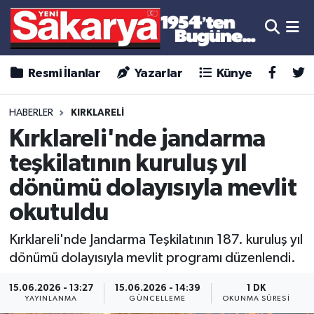
Resmi İlanlar
Yazarlar
Künye
HABERLER
KIRKLARELI
Kırklareli'nde jandarma
teşkilatının kuruluş yıl
dönümü dolayısıyla mevlit
okutuldu
Kırklareli'nde Jandarma Teşkilatının 187. kuruluş yıl
dönümü dolayısıyla mevlit programı düzenlendi.
15.06.2026 - 13:27
15.06.2026 - 14:39
1 DK
YAYINLANMA
GÜNCELLEME
OKUNMA SÜRESI