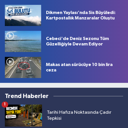
Dikmen Yaylası'nda Sis Büyüledi:
Kartpostallık Manzaralar Oluştu
Cebeci'de Deniz Sezonu Tüm
Güzelliğiyle Devam Ediyor
Makas atan sürücüye 10 bin lira
ceza
Trend Haberler
1
Tarihi Hafıza Noktasında Çadır
Tepkisi