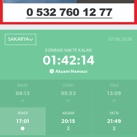
SAKARYA
07.08.2026
SONRAKI VAKTE KALAN
01:42:14
Akşam Namazı
İMSAK
GÜNEŞ
ÖĞLE
04:13
05:53
13:09
İKINDI
AKŞAM
YATSI
17:01
20:15
21:49