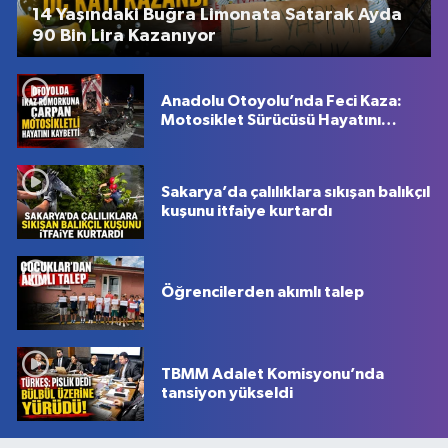
14 Yaşındaki Buğra Limonata Satarak Ayda
90 Bin Lira Kazanıyor
Anadolu Otoyolu’nda Feci Kaza:
Motosiklet Sürücüsü Hayatını
Kaybetti
Sakarya’da çalılıklara sıkışan balıkçıl
kuşunu itfaiye kurtardı
Öğrencilerden akımlı talep
TBMM Adalet Komisyonu’nda
tansiyon yükseldi