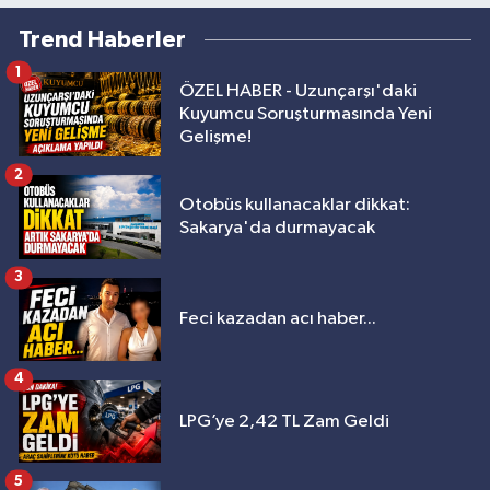
Trend Haberler
1
ÖZEL HABER - Uzunçarşı'daki
Kuyumcu Soruşturmasında Yeni
Gelişme!
2
Otobüs kullanacaklar dikkat:
Sakarya'da durmayacak
3
Feci kazadan acı haber...
4
LPG’ye 2,42 TL Zam Geldi
5