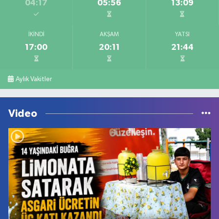
04:17
05:56
13:09
İKINDI
AKŞAM
YATSI
17:00
20:11
21:44
Aylık Vakitler
Video