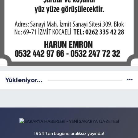
Yükleniyor...
1954'ten bugüne aralıksız yayında!