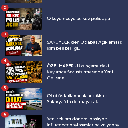
2
O kuyumcuyu bu kez polis açtı!
3
SAKUYDER’den Odabaş Açıklaması:
İsim benzerliği...
4
ÖZEL HABER - Uzunçarşı'daki
Kuyumcu Soruşturmasında Yeni
Gelişme!
5
Otobüs kullanacaklar dikkat:
Sakarya'da durmayacak
6
Yeni reklam dönemi başlıyor:
Influencer paylaşımlarına ve yapay