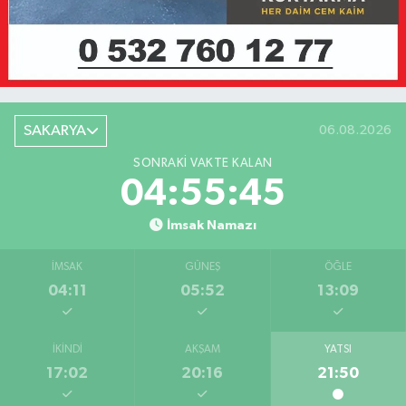
SAKARYA
06.08.2026
SONRAKI VAKTE KALAN
04:55:45
İmsak Namazı
İMSAK
GÜNEŞ
ÖĞLE
04:11
05:52
13:09
İKINDI
AKŞAM
YATSI
17:02
20:16
21:50