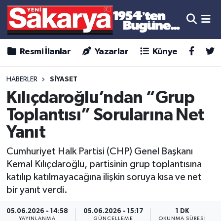
Resmi İlanlar
Yazarlar
Künye
HABERLER
SİYASET
Kılıçdaroğlu’ndan “Grup
Toplantısı” Sorularına Net
Yanıt
Cumhuriyet Halk Partisi (CHP) Genel Başkanı
Kemal Kılıçdaroğlu, partisinin grup toplantısına
katılıp katılmayacağına ilişkin soruya kısa ve net
bir yanıt verdi.
05.06.2026 - 14:58
05.06.2026 - 15:17
1 DK
YAYINLANMA
GÜNCELLEME
OKUNMA SÜRESI