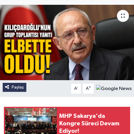
Paylaş
-
+
A
A
MHP Sakarya'da
Kongre Süreci Devam
Ediyor!