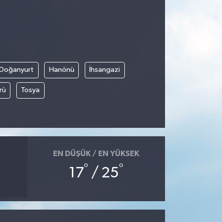
Doğanyurt
Hanönü
İhsangazi
rü
Tosya
EN DÜŞÜK / EN YÜKSEK
°
°
17
/ 25