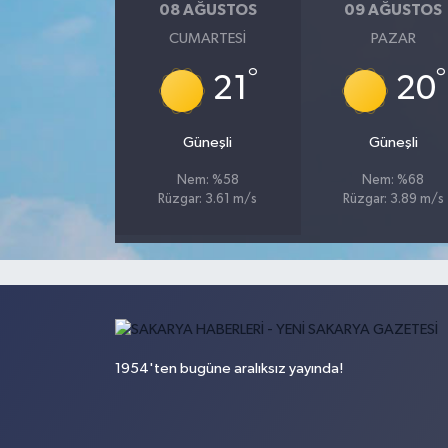
08 AĞUSTOS
09 AĞUSTOS
CUMARTESI
PAZAR
°
°
21
20
Güneşli
Güneşli
Nem: %58
Nem: %68
Rüzgar: 3.61 m/s
Rüzgar: 3.89 m/s
1954'ten bugüne aralıksız yayında!