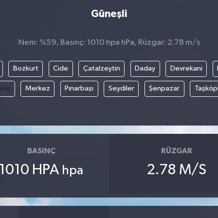
Güneşli
Nem: %59, Basınç: 1010 hpa hPa, Rüzgar: 2.78 m/s
Bozkurt
Cide
Çatalzeytin
Daday
Devrekani
üre
Merkez
Pınarbaşı
Seydiler
Şenpazar
Taşköp
BASINÇ
RÜZGAR
1010 HPA
2.78 M/S
hpa