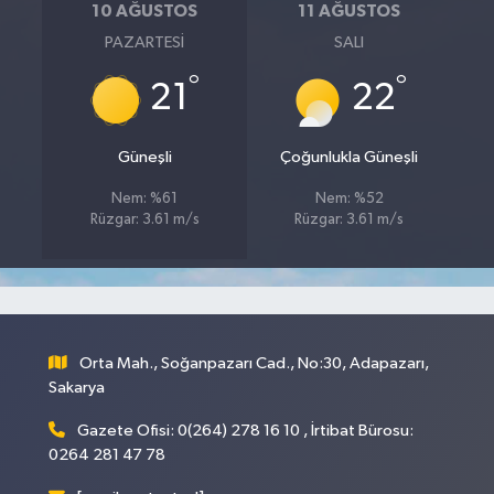
10 AĞUSTOS
11 AĞUSTOS
PAZARTESI
SALI
°
°
21
22
Güneşli
Çoğunlukla Güneşli
Nem: %61
Nem: %52
Rüzgar: 3.61 m/s
Rüzgar: 3.61 m/s
Orta Mah., Soğanpazarı Cad., No:30, Adapazarı,
Sakarya
Gazete Ofisi: 0(264) 278 16 10 , İrtibat Bürosu:
0264 281 47 78