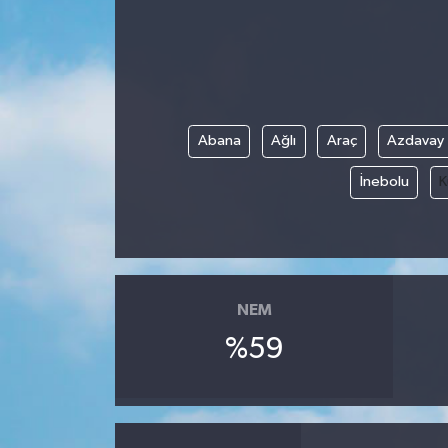
Abana
Ağlı
Araç
Azdavay
İnebolu
K
NEM
%59