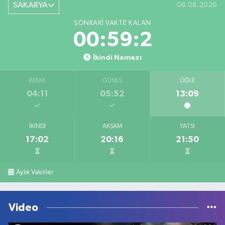
SAKARYA
06.08.2026
SONRAKI VAKTE KALAN
00:59:2
İkindi Namazı
İMSAK
GÜNEŞ
ÖĞLE
04:11
05:52
13:09
İKINDI
AKŞAM
YATSI
17:02
20:16
21:50
Aylık Vakitler
Video