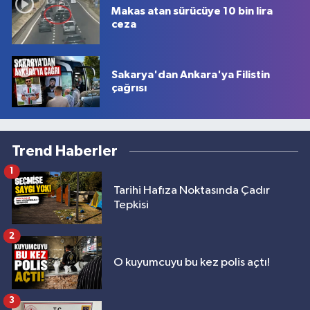
Makas atan sürücüye 10 bin lira
ceza
Sakarya'dan Ankara'ya Filistin
çağrısı
Trend Haberler
1
Tarihi Hafıza Noktasında Çadır
Tepkisi
2
O kuyumcuyu bu kez polis açtı!
3