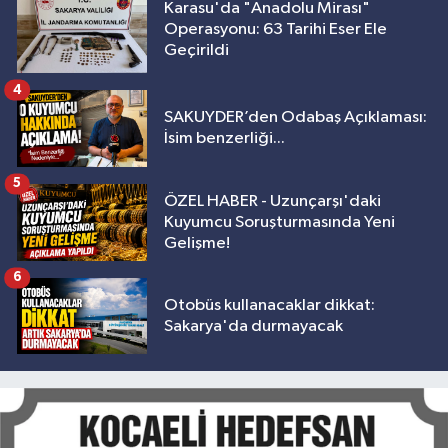
Karasu'da "Anadolu Mirası"
Operasyonu: 63 Tarihi Eser Ele
Geçirildi
4
SAKUYDER’den Odabaş Açıklaması:
İsim benzerliği...
5
ÖZEL HABER - Uzunçarşı'daki
Kuyumcu Soruşturmasında Yeni
Gelişme!
6
Otobüs kullanacaklar dikkat:
Sakarya'da durmayacak