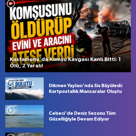
Kastamonu'da Komşu Kavgası Kanlı Bitti: 1
Ölü, 2 Yaralı!
Dikmen Yaylası'nda Sis Büyüledi:
Kartpostallık Manzaralar Oluştu
Cebeci'de Deniz Sezonu Tüm
Güzelliğiyle Devam Ediyor