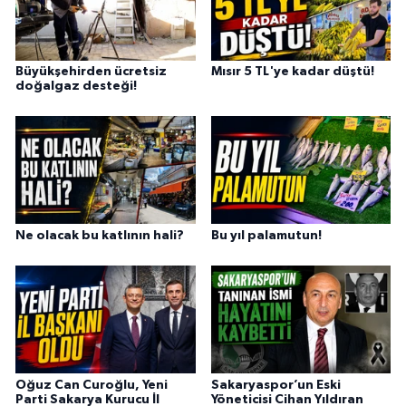
Büyükşehirden ücretsiz
Mısır 5 TL'ye kadar düştü!
doğalgaz desteği!
Ne olacak bu katlının hali?
Bu yıl palamutun!
Oğuz Can Curoğlu, Yeni
Sakaryaspor’un Eski
Parti Sakarya Kurucu İl
Yöneticisi Cihan Yıldıran