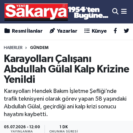
Resmi İlanlar
Yazarlar
Künye
HABERLER
GÜNDEM
Karayolları Çalışanı
Abdullah Gülal Kalp Krizine
Yenildi
Karayolları Hendek Bakım İşletme Şefliği’nde
trafik teknisyeni olarak görev yapan 58 yaşındaki
Abdullah Gülal, geçirdiği ani kalp krizi sonucu
hayatını kaybetti.
05.07.2026 - 12:00
1 DK
YAYINLANMA
OKUNMA SÜRESI