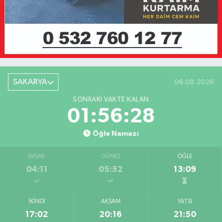
SAKARYA
06.08.2026
SONRAKI VAKTE KALAN
01:56:28
Öğle Namazı
İMSAK
GÜNEŞ
ÖĞLE
04:11
05:52
13:09
İKINDI
AKŞAM
YATSI
17:02
20:16
21:50