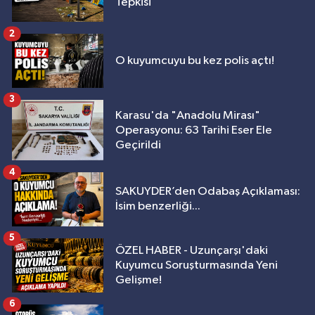
Tepkisi
2
O kuyumcuyu bu kez polis açtı!
3
Karasu'da "Anadolu Mirası"
Operasyonu: 63 Tarihi Eser Ele
Geçirildi
4
SAKUYDER’den Odabaş Açıklaması:
İsim benzerliği...
5
ÖZEL HABER - Uzunçarşı'daki
Kuyumcu Soruşturmasında Yeni
Gelişme!
6