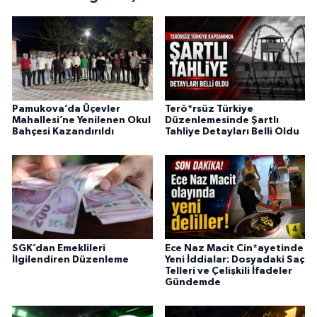
Pamukova’da Üçevler
Terö*rsüz Türkiye
Mahallesi’ne Yenilenen Okul
Düzenlemesinde Şartlı
Bahçesi Kazandırıldı
Tahliye Detayları Belli Oldu
SGK’dan Emeklileri
Ece Naz Macit Cin*ayetinde
İlgilendiren Düzenleme
Yeni İddialar: Dosyadaki Saç
Telleri ve Çelişkili İfadeler
Gündemde