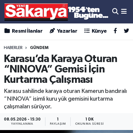
Resmi İlanlar
Yazarlar
Künye
HABERLER
GÜNDEM
Karasu’da Karaya Oturan
“NINOVA” Gemisi İçin
Kurtarma Çalışması
Karasu sahilinde karaya oturan Kamerun bandıralı
“NINOVA” isimli kuru yük gemisini kurtarma
çalışmaları sürüyor.
08.05.2026 - 15:30
1
1 DK
YAYINLANMA
PAYLAŞIM
OKUNMA SÜRESI