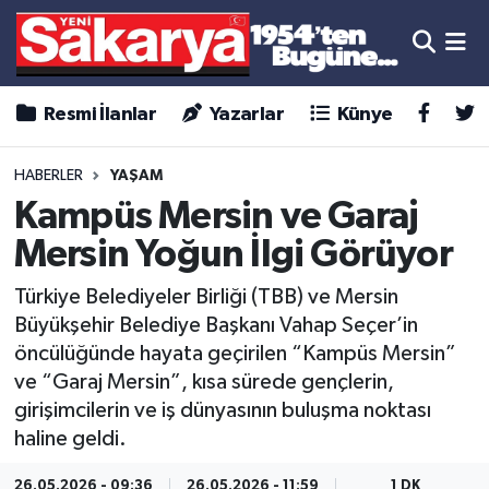
Resmi İlanlar
Yazarlar
Künye
HABERLER
YAŞAM
Kampüs Mersin ve Garaj
Mersin Yoğun İlgi Görüyor
Türkiye Belediyeler Birliği (TBB) ve Mersin
Büyükşehir Belediye Başkanı Vahap Seçer’in
öncülüğünde hayata geçirilen “Kampüs Mersin”
ve “Garaj Mersin”, kısa sürede gençlerin,
girişimcilerin ve iş dünyasının buluşma noktası
haline geldi.
26.05.2026 - 09:36
26.05.2026 - 11:59
1 DK