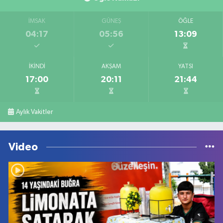
İMSAK
GÜNEŞ
ÖĞLE
04:17
05:56
13:09
İKINDI
AKŞAM
YATSI
17:00
20:11
21:44
Aylık Vakitler
Video