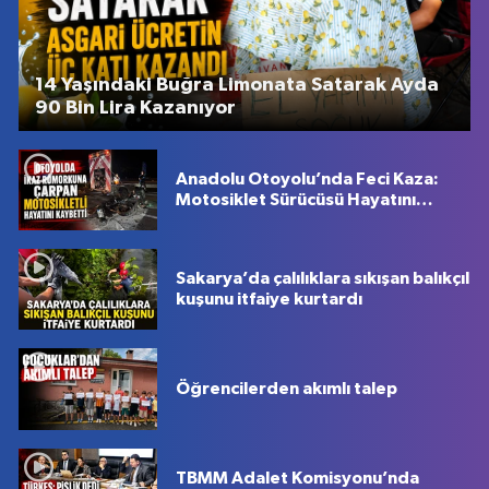
14 Yaşındaki Buğra Limonata Satarak Ayda
90 Bin Lira Kazanıyor
Anadolu Otoyolu’nda Feci Kaza:
Motosiklet Sürücüsü Hayatını
Kaybetti
Sakarya’da çalılıklara sıkışan balıkçıl
kuşunu itfaiye kurtardı
Öğrencilerden akımlı talep
TBMM Adalet Komisyonu’nda