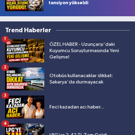
tansiyon yükseldi
Trend Haberler
1
ÖZEL HABER - Uzunçarşı'daki
Kuyumcu Soruşturmasında Yeni
Gelişme!
2
Otobüs kullanacaklar dikkat:
Sakarya'da durmayacak
3
Feci kazadan acı haber...
4