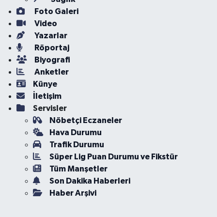
Foto Galeri
Video
Yazarlar
Röportaj
Biyografi
Anketler
Künye
İletişim
Servisler
Nöbetçi Eczaneler
Hava Durumu
Trafik Durumu
Süper Lig Puan Durumu ve Fikstür
Tüm Manşetler
Son Dakika Haberleri
Haber Arşivi