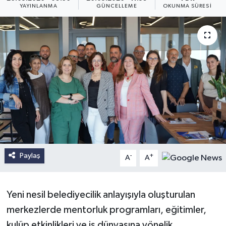
YAYINLANMA
GÜNCELLEME
OKUNMA SÜRESI
Paylaş
-
+
A
A
Yeni nesil belediyecilik anlayışıyla oluşturulan
merkezlerde mentorluk programları, eğitimler,
kulüp etkinlikleri ve iş dünyasına yönelik