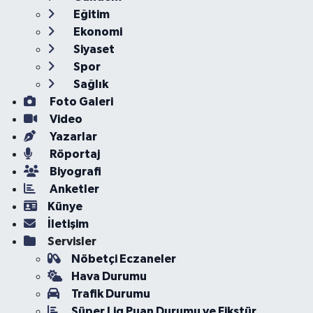
Eğitim
Ekonomi
Siyaset
Spor
Sağlık
Foto Galeri
Video
Yazarlar
Röportaj
Biyografi
Anketler
Künye
İletişim
Servisler
Nöbetçi Eczaneler
Hava Durumu
Trafik Durumu
Süper Lig Puan Durumu ve Fikstür