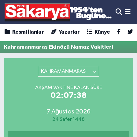
Resmi İlanlar
Yazarlar
Künye
Kahramanmaraş Ekinözü Namaz Vakitleri
KAHRAMANMARAŞ
AKŞAM VAKTINE KALAN SÜRE
02:07:38
7 Ağustos 2026
24 Safer 1448