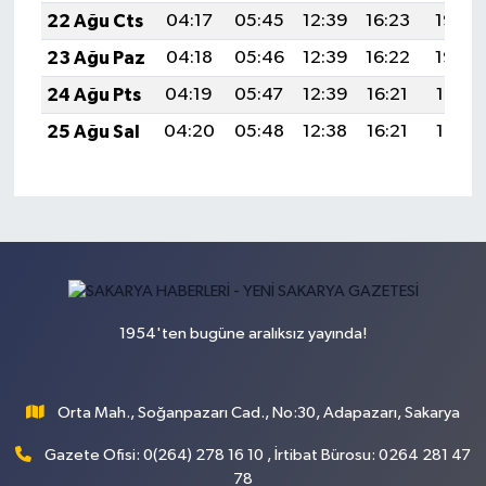
22 Ağu Cts
04:17
05:45
12:39
16:23
19:23
23 Ağu Paz
04:18
05:46
12:39
16:22
19:22
24 Ağu Pts
04:19
05:47
12:39
16:21
19:21
25 Ağu Sal
04:20
05:48
12:38
16:21
19:19
1954'ten bugüne aralıksız yayında!
Orta Mah., Soğanpazarı Cad., No:30, Adapazarı, Sakarya
Gazete Ofisi: 0(264) 278 16 10 , İrtibat Bürosu: 0264 281 47
78