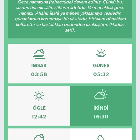
Gece namazına (teheccüde) devam ediniz. Çünkü bu,
sizden önceki sâlih zâtların âdetidir. Ve muhakkak gece
namazı, Allâhü Teâlâ'ya mânen yaklaşmaya vesîledir,
günahlardan korunmaya bir vâsıtadır, birtakım günahlara
keffârettir ve hastalıkları bedenden uzaklaştırır. (Hadis-i
şerif)
İMSAK
GÜNEŞ
03:58
05:32
ÖĞLE
İKINDI
12:42
16:30