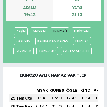
AKŞAM
YATSI
19:42
21:10
AFŞİN
ANDIRIN
EKİNÖZÜ
ELBİSTAN
GÖKSUN
KAHRAMANMARAŞ
NURHAK
PAZARCIK
TÜRKOĞLU
ÇAĞLAYANCERİT
EKİNÖZÜ AYLIK NAMAZ VAKITLERI
İMSAK
GÜNEŞ
ÖĞLE
İKINDI
AKŞA
25 Tem Cts
03:41
05:21
12:43
16:34
19:55
26 Tem Paz
03:42
05:22
12:43
16:34
19:54