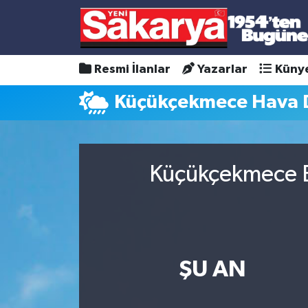
Resmi İlanlar
Yazarlar
Küny
Küçükçekmece Hava
Küçükçekmece B
ŞU AN