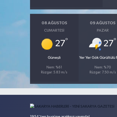
08 AĞUSTOS
09 AĞUSTOS
CUMARTESI
PAZAR
°
°
27
27
Güneşli
Yer Yer Gök Gürültülü F
Nem: %61
Nem: %70
Rüzgar: 5.83 m/s
Rüzgar: 7.50 m/s
1954'ten bugüne aralıksız yayında!