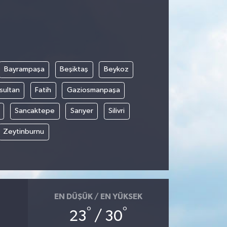
Bayrampaşa
Beşiktaş
Beykoz
sultan
Fatih
Gaziosmanpaşa
Sancaktepe
Sarıyer
Silivri
Zeytinburnu
EN DÜŞÜK / EN YÜKSEK
°
°
23
/ 30