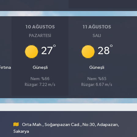
10 AĞUSTOS
11 AĞUSTOS
PAZARTESI
SALI
°
°
27
28
ırtına
Güneşli
Güneşli
Nem: %66
Nem: %65
Rüzgar: 7.22 m/s
Rüzgar: 6.67 m/s
Orta Mah., Soğanpazarı Cad., No:30, Adapazarı,
Sakarya