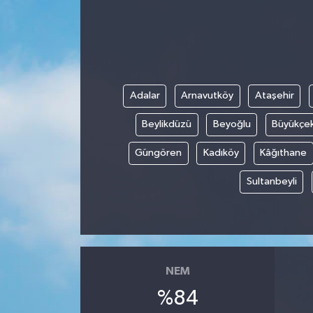
Adalar
Arnavutköy
Ataşehir
Beylikdüzü
Beyoğlu
Büyükçe
Güngören
Kadıköy
Kâğıthane
Sultanbeyli
NEM
%84