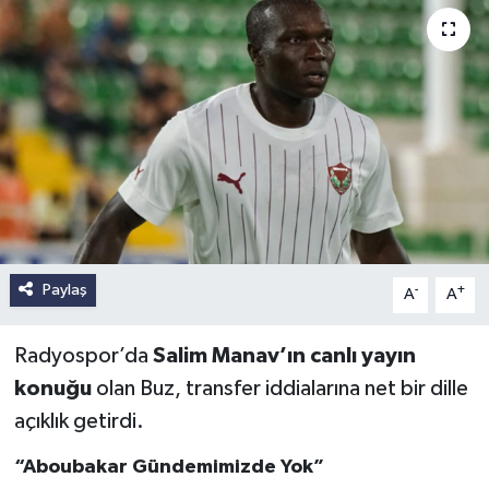
Paylaş
-
+
A
A
Radyospor’da
Salim Manav’ın canlı yayın
konuğu
olan Buz, transfer iddialarına net bir dille
açıklık getirdi.
“Aboubakar Gündemimizde Yok”