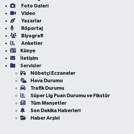
Foto Galeri
Video
Yazarlar
Röportaj
Biyografi
Anketler
Künye
İletişim
Servisler
Nöbetçi Eczaneler
Hava Durumu
Trafik Durumu
Süper Lig Puan Durumu ve Fikstür
Tüm Manşetler
Son Dakika Haberleri
Haber Arşivi