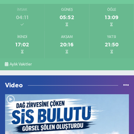
İMSAK
GÜNEŞ
ÖĞLE
04:11
05:52
13:09
İKINDI
AKŞAM
YATSI
17:02
20:16
21:50
Aylık Vakitler
Video