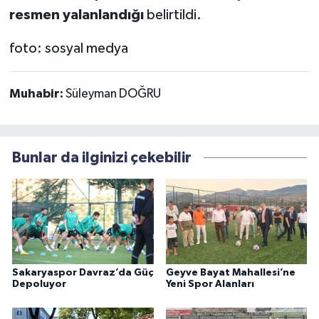
resmen yalanlandığı
belirtildi.
foto: sosyal medya
Muhabir:
Süleyman DOĞRU
Bunlar da ilginizi çekebilir
Sakaryaspor Davraz’da Güç
Geyve Bayat Mahallesi’ne
Depoluyor
Yeni Spor Alanları