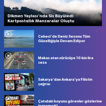
Dikmen Yaylası'nda Sis Büyüledi:
Kartpostallık Manzaralar Oluştu
Cebeci'de Deniz Sezonu Tüm
Güzelliğiyle Devam Ediyor
Makas atan sürücüye 10 bin lira
ceza
Sakarya'dan Ankara'ya Filistin
çağrısı
Çatıdaki koyunu görenler gözlerine
inanamadı!