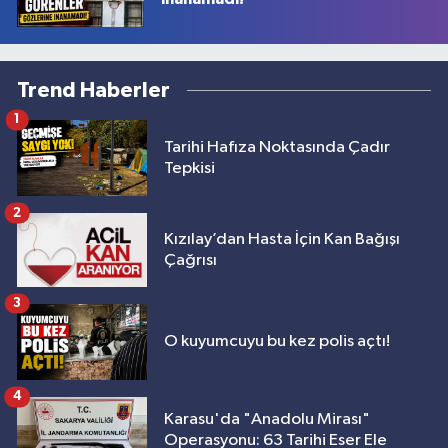
Trend Haberler
1
Tarihi Hafıza Noktasında Çadır
Tepkisi
2
Kızılay’dan Hasta İçin Kan Bağışı
Çağrısı
3
O kuyumcuyu bu kez polis açtı!
4
Karasu'da "Anadolu Mirası"
Operasyonu: 63 Tarihi Eser Ele