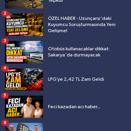
Tepkisi
2
ÖZEL HABER - Uzunçarşı'daki
Kuyumcu Soruşturmasında Yeni
Gelişme!
3
Otobüs kullanacaklar dikkat:
Sakarya'da durmayacak
4
LPG’ye 2,42 TL Zam Geldi
5
Feci kazadan acı haber...
6