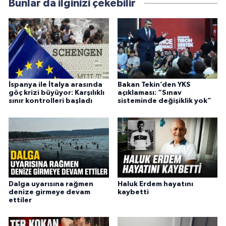
Bunlar da ilginizi çekebilir
İspanya ile İtalya arasında
Bakan Tekin’den YKS
göç krizi büyüyor: Karşılıklı
açıklaması: “Sınav
sınır kontrolleri başladı
sisteminde değişiklik yok”
Dalga uyarısına rağmen
Haluk Erdem hayatını
denize girmeye devam
kaybetti
ettiler