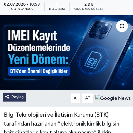
02.07.2026 - 10:53
1
2 DK
YAYINLANMA
PAYLAŞIM
OKUNMA SÜRESI
Paylaş
-
+
A
A
Bilgi Teknolojileri ve İletişim Kurumu (BTK)
tarafından hazırlanan “elektronik kimlik bilgisini
haiz cihazların kayıt altına alınmasına” ilişkin