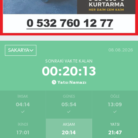
SAKARYA
08.08.2026
SONRAKI VAKTE KALAN
00:20:13
Yatsı Namazı
İMSAK
GÜNEŞ
ÖĞLE
04:14
05:54
13:09
İKINDI
AKŞAM
YATSI
17:01
20:14
21:47