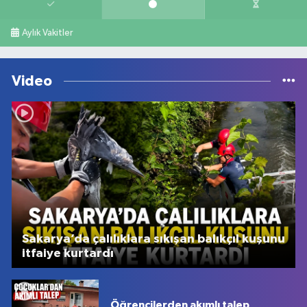
Aylık Vakitler
Video
Sakarya’da çalılıklara sıkışan balıkçıl kuşunu
itfaiye kurtardı
Öğrencilerden akımlı talep