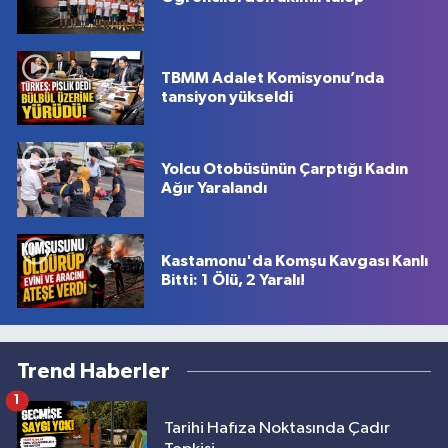
TBMM Adalet Komisyonu’nda
tansiyon yükseldi
Yolcu Otobüsünün Çarptığı Kadın
Ağır Yaralandı
Kastamonu'da Komşu Kavgası Kanlı
Bitti: 1 Ölü, 2 Yaralı!
Trend Haberler
1
Tarihi Hafıza Noktasında Çadır