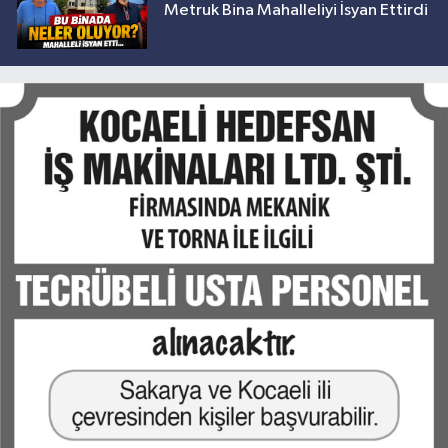
Metruk Bina Mahalleliyi İsyan Ettirdi