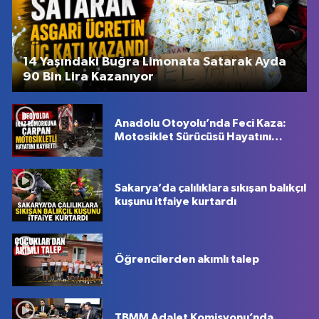
14 Yaşındaki Buğra Limonata Satarak Ayda
90 Bin Lira Kazanıyor
Anadolu Otoyolu’nda Feci Kaza:
Motosiklet Sürücüsü Hayatını
Kaybetti
Sakarya’da çalılıklara sıkışan balıkçıl
kuşunu itfaiye kurtardı
Öğrencilerden akımlı talep
TBMM Adalet Komisyonu’nda