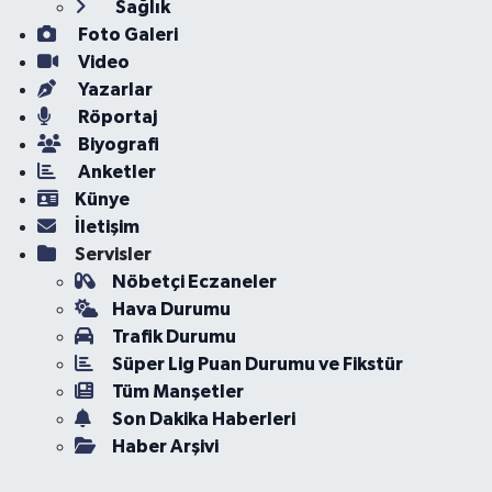
Sağlık
Foto Galeri
Video
Yazarlar
Röportaj
Biyografi
Anketler
Künye
İletişim
Servisler
Nöbetçi Eczaneler
Hava Durumu
Trafik Durumu
Süper Lig Puan Durumu ve Fikstür
Tüm Manşetler
Son Dakika Haberleri
Haber Arşivi