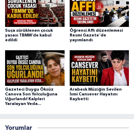
Suça sürüklenen çocuk
Öğrenci Affı düzenlemesi
yasası TBMM’de kabul
Resmi Gazete'de
edildi
yayımlandı
Gazeteci Duygu Öksüz
Arabesk Müziğin Sevilen
Canova Son Yolculuğuna
İsmi Cansever Hayatını
Uğurlandı! Kalpleri
Kaybetti
Yaralayan Veda...
Yorumlar