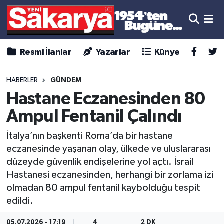
Resmi İlanlar
Yazarlar
Künye
HABERLER
GÜNDEM
Hastane Eczanesinden 80
Ampul Fentanil Çalındı
İtalya’nın başkenti Roma’da bir hastane
eczanesinde yaşanan olay, ülkede ve uluslararası
düzeyde güvenlik endişelerine yol açtı. İsrail
Hastanesi eczanesinden, herhangi bir zorlama izi
olmadan 80 ampul fentanil kaybolduğu tespit
edildi.
05.07.2026 - 17:19
4
2 DK