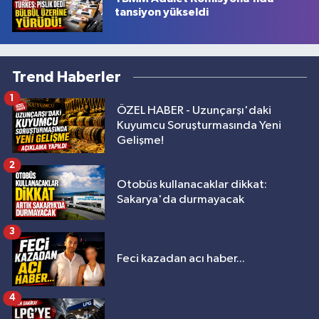
tansiyon yükseldi
Trend Haberler
1
ÖZEL HABER - Uzunçarşı'daki
Kuyumcu Soruşturmasında Yeni
Gelişme!
2
Otobüs kullanacaklar dikkat:
Sakarya'da durmayacak
3
Feci kazadan acı haber...
4