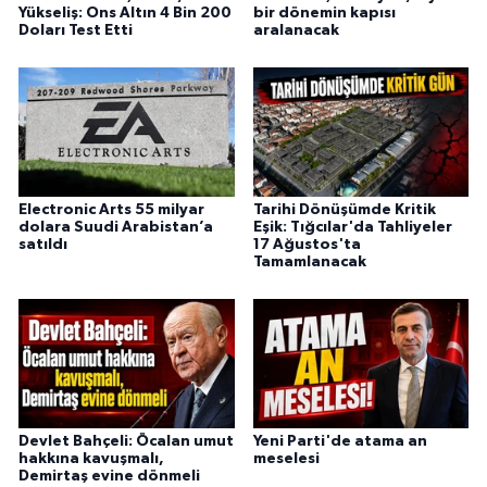
Yükseliş: Ons Altın 4 Bin 200
bir dönemin kapısı
Doları Test Etti
aralanacak
Electronic Arts 55 milyar
Tarihi Dönüşümde Kritik
dolara Suudi Arabistan’a
Eşik: Tığcılar'da Tahliyeler
satıldı
17 Ağustos'ta
Tamamlanacak
Devlet Bahçeli: Öcalan umut
Yeni Parti'de atama an
hakkına kavuşmalı,
meselesi
Demirtaş evine dönmeli