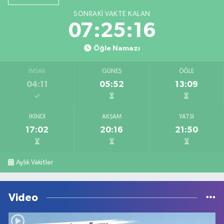
SONRAKI VAKTE KALAN
07:25:16
Öğle Namazı
İMSAK
GÜNEŞ
ÖĞLE
04:11
05:52
13:09
İKINDI
AKŞAM
YATSI
17:02
20:16
21:50
Aylık Vakitler
Video