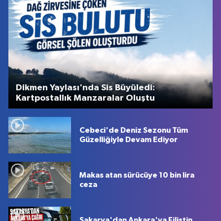
Dikmen Yaylası'nda Sis Büyüledi:
Kartpostallık Manzaralar Oluştu
Cebeci'de Deniz Sezonu Tüm
Güzelliğiyle Devam Ediyor
Makas atan sürücüye 10 bin lira
ceza
Sakarya'dan Ankara'ya Filistin