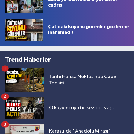
çağrısı
Çatıdaki koyunu görenler gözlerine
inanamadı!
Trend Haberler
1
Tarihi Hafıza Noktasında Çadır
Tepkisi
2
O kuyumcuyu bu kez polis açtı!
3
Karasu'da "Anadolu Mirası"