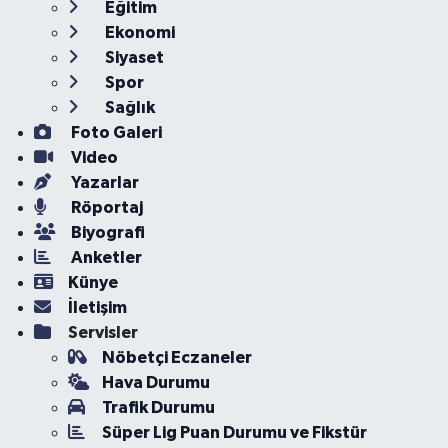
Eğitim
Ekonomi
Siyaset
Spor
Sağlık
Foto Galeri
Video
Yazarlar
Röportaj
Biyografi
Anketler
Künye
İletişim
Servisler
Nöbetçi Eczaneler
Hava Durumu
Trafik Durumu
Süper Lig Puan Durumu ve Fikstür