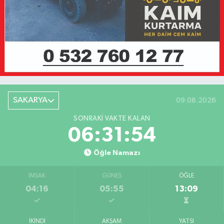
SAKARYA
09.08.2026
SONRAKI VAKTE KALAN
06:31:54
Öğle Namazı
İMSAK
GÜNEŞ
ÖĞLE
04:16
05:55
13:09
İKINDI
AKŞAM
YATSI