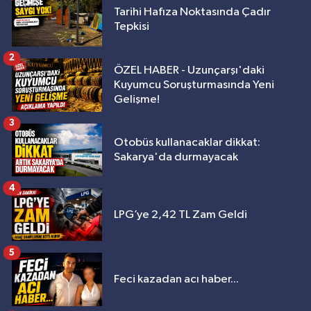
Tarihi Hafıza Noktasında Çadır
Tepkisi
2
ÖZEL HABER - Uzunçarşı'daki
Kuyumcu Soruşturmasında Yeni
Gelişme!
3
Otobüs kullanacaklar dikkat:
Sakarya'da durmayacak
4
LPG’ye 2,42 TL Zam Geldi
5
Feci kazadan acı haber...