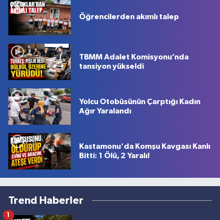
Öğrencilerden akımlı talep
TBMM Adalet Komisyonu’nda
tansiyon yükseldi
Yolcu Otobüsünün Çarptığı Kadın
Ağır Yaralandı
Kastamonu'da Komşu Kavgası Kanlı
Bitti: 1 Ölü, 2 Yaralı!
Trend Haberler
1