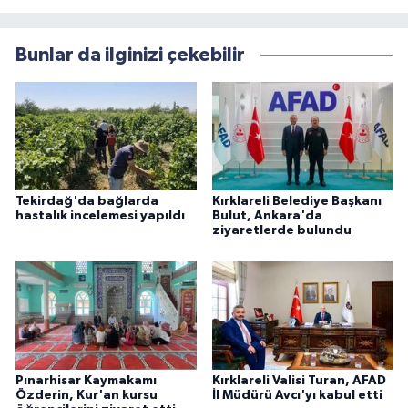
Bunlar da ilginizi çekebilir
Tekirdağ'da bağlarda
Kırklareli Belediye Başkanı
hastalık incelemesi yapıldı
Bulut, Ankara'da
ziyaretlerde bulundu
Pınarhisar Kaymakamı
Kırklareli Valisi Turan, AFAD
Özderin, Kur'an kursu
İl Müdürü Avcı'yı kabul etti