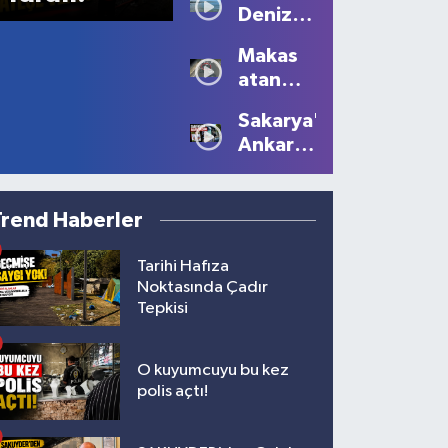
Deniz
Kartpostallık
Sezonu
Manzaralar
Makas
Tüm
Oluştu
atan
Güzelliğiyle
sürücüye
Devam
Sakarya'dan
10 bin
Ediyor
Ankara'ya
lira ceza
Filistin
çağrısı
Trend Haberler
Tarihi Hafıza
Noktasında Çadır
Tepkisi
O kuyumcuyu bu kez
polis açtı!