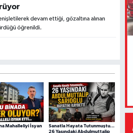
rüyor
enişletilerek devam ettiği, gözaltına alınan
sürdüğü öğrenildi.
a Mahalleliyi İsyan
Sanatla Hayata Tutunmuştu...
26 Yaşındaki Abdulmuttalip