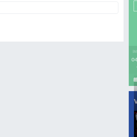
İM
04