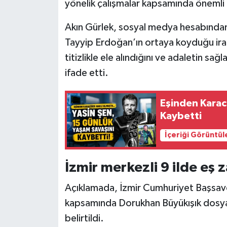
yönelik çalışmalar kapsamında önemli b
Akın Gürlek, sosyal medya hesabında
Tayyip Erdoğan’ın ortaya koyduğu ira
titizlikle ele alındığını ve adaletin sa
ifade etti.
Eşinden Karac
Kaybetti
İçeriği Görüntül
İzmir merkezli 9 ilde eş
Açıklamada, İzmir Cumhuriyet Başsavc
kapsamında Dorukhan Büyükışık dosyasın
belirtildi.