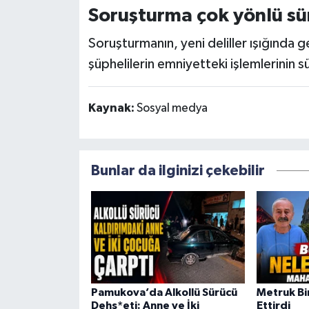
Soruşturma çok yönlü sü
Soruşturmanın, yeni deliller ışığında g
şüphelilerin emniyetteki işlemlerinin 
Kaynak:
Sosyal medya
Bunlar da ilginizi çekebilir
Pamukova’da Alkollü Sürücü
Metruk Bin
Dehş*eti: Anne ve İki
Ettirdi