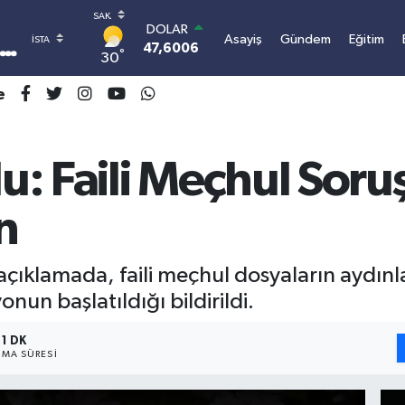
DOLAR
Asayiş
Gündem
Eğitim
47,6006
0.06
°
30
EURO
55,0250
0.02
e
STERLİN
64,2398
0.2
GRAM ALTIN
6513.94
0.32
: Faili Meçhul Soru
BİST100
13.768
48
n
BITCOIN
3.075.096,36
0.69
çıklamada, faili meçhul dosyaların aydınl
un başlatıldığı bildirildi.
1 DK
MA SÜRESI