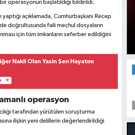
ir operasyonun başlatıldığı bildirildi.
n yaptığı açıklamada, Cumhurbaşkanı Recep
de doğrultusunda faili meçhul dosyaların
ğlanması için tüm imkanların seferber edildiğini
iğer Nakli Olan Yasin Şen Hayatını
e
 zamanlı operasyon
ılığı tarafından yürütülen soruşturma
a ilişkin yeni delillerin değerlendirildiği