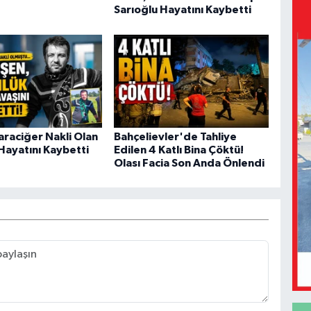
Sarıoğlu Hayatını Kaybetti
araciğer Nakli Olan
Bahçelievler'de Tahliye
Hayatını Kaybetti
Edilen 4 Katlı Bina Çöktü!
Olası Facia Son Anda Önlendi