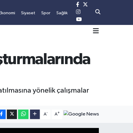
Ekonomi
Siyaset
Spor
Sağlık
şturmalarında
atılmasına yönelik çalışmalar
-
+
A
A