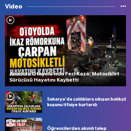
Video
Anadolu Otoyolu’nda Feci Kaza: Motosiklet
Sürücüsü Hayatını Kaybetti
Sakarya’da çalılıklara sıkışan balıkçıl
kuşunu itfaiye kurtardı
Öğrencilerden akımlı talep