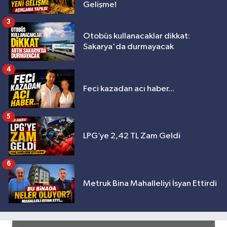
Gelişme!
3
Otobüs kullanacaklar dikkat:
Sakarya'da durmayacak
4
Feci kazadan acı haber...
5
LPG’ye 2,42 TL Zam Geldi
6
Metruk Bina Mahalleliyi İsyan Ettirdi