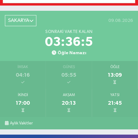
SAKARYA
09.08.2026
SONRAKI VAKTE KALAN
03:36:5
Öğle Namazı
İMSAK
GÜNEŞ
ÖĞLE
04:16
05:55
13:09
İKINDI
AKŞAM
YATSI
17:00
20:13
21:45
Aylık Vakitler