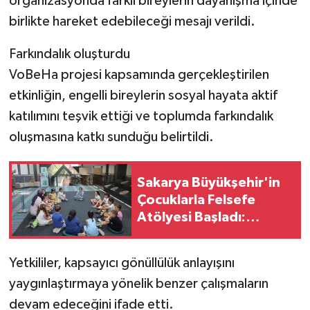
organizasyonda farklı bireylerin dayanışma içinde
birlikte hareket edebileceği mesajı verildi.
Farkındalık oluşturdu
VoBeHa projesi kapsamında gerçekleştirilen
etkinliğin, engelli bireylerin sosyal hayata aktif
katılımını teşvik ettiği ve toplumda farkındalık
oluşmasına katkı sunduğu belirtildi.
Sakarya Büyükşehir'in
Çocuklarla Felsefe
Atölyesi Başladı:
Minikler Düşünerek ve
Sorgulayarak
Yetkililer, kapsayıcı gönüllülük anlayışını
Öğreniyor
yaygınlaştırmaya yönelik benzer çalışmaların
devam edeceğini ifade etti.