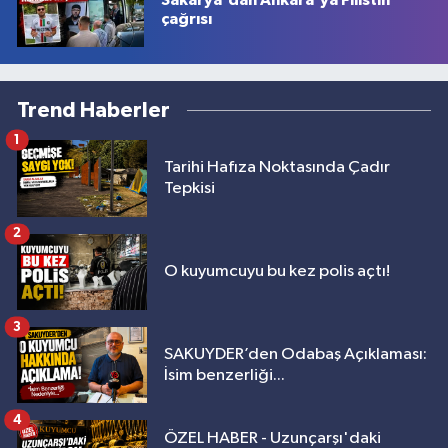
Sakarya'dan Ankara'ya Filistin
çağrısı
Trend Haberler
1
Tarihi Hafıza Noktasında Çadır
Tepkisi
2
O kuyumcuyu bu kez polis açtı!
3
SAKUYDER’den Odabaş Açıklaması:
İsim benzerliği...
4
ÖZEL HABER - Uzunçarşı'daki