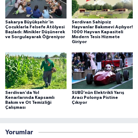
Sakarya Büyükşehir'in
Serdivan Sahipsiz
Çocuklarla Felsefe Atölyesi
Hayvanlar Bakımevi Açılıyor!
Başladı: Minikler Düşünerek
1000 Hayvan Kapasiteli
ve Sorgulayarak Öğreniyor
Modern Tesis Hizmete
Giriyor
Serdivan’da Yol
SUBÜ’nün Elektrikli Yarış
Kenarlarında Kapsamlı
Aracı Polonya Pistine
Bakım ve Ot Temizliği
Çıkıyor
Çalışması
Yorumlar