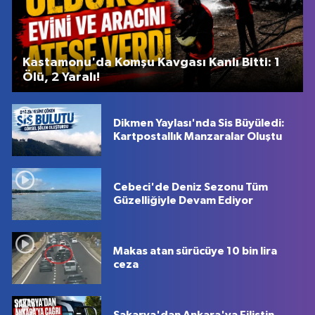
Kastamonu'da Komşu Kavgası Kanlı Bitti: 1
Ölü, 2 Yaralı!
Dikmen Yaylası'nda Sis Büyüledi:
Kartpostallık Manzaralar Oluştu
Cebeci'de Deniz Sezonu Tüm
Güzelliğiyle Devam Ediyor
Makas atan sürücüye 10 bin lira
ceza