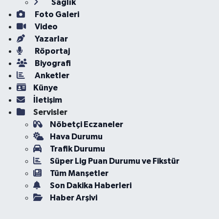
Sağlık
Foto Galeri
Video
Yazarlar
Röportaj
Biyografi
Anketler
Künye
İletişim
Servisler
Nöbetçi Eczaneler
Hava Durumu
Trafik Durumu
Süper Lig Puan Durumu ve Fikstür
Tüm Manşetler
Son Dakika Haberleri
Haber Arşivi