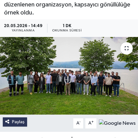
düzenlenen organizasyon, kapsayıcı gönüllülüğe
örnek oldu.
20.05.2026 - 14:49
1 DK
YAYINLANMA
OKUNMA SÜRESI
Paylaş
-
+
A
A