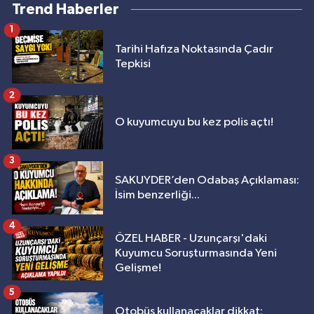
Trend Haberler
1
Tarihi Hafıza Noktasında Çadır
Tepkisi
2
O kuyumcuyu bu kez polis açtı!
3
SAKUYDER’den Odabaş Açıklaması:
İsim benzerliği...
4
ÖZEL HABER - Uzunçarşı'daki
Kuyumcu Soruşturmasında Yeni
Gelişme!
5
Otobüs kullanacaklar dikkat: