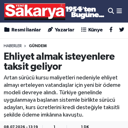
Resmi İlanlar
Yazarlar
Künye
HABERLER
GÜNDEM
Ehliyet almak isteyenlere
taksit geliyor
Artan sürücü kursu maliyetleri nedeniyle ehliyet
almayı erteleyen vatandaşlar için yeni bir ödeme
modeli devreye alındı. Türkiye genelinde
uygulanmaya başlanan sistemle birlikte sürücü
adayları, kurs ücretlerini kredi desteğiyle taksitli
şekilde ödeme imkânına kavuştu.
08.07.2026 - 13:19
1
1 DK