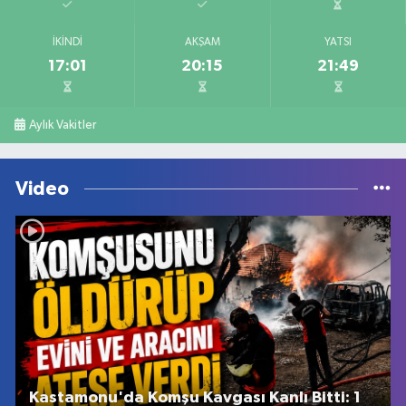
İKINDI
AKŞAM
YATSI
17:01
20:15
21:49
Aylık Vakitler
Video
Kastamonu'da Komşu Kavgası Kanlı Bitti: 1