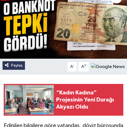
Paylaş
-
+
A
A
“Kadın Kadına”
Projesinin Yeni Durağı
Akyazı Oldu
Edinilen bilgilere göre vatandaş, döviz bürosunda