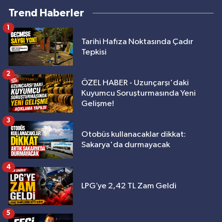
Trend Haberler
1
Tarihi Hafıza Noktasında Çadır
Tepkisi
2
ÖZEL HABER - Uzunçarşı'daki
Kuyumcu Soruşturmasında Yeni
Gelişme!
3
Otobüs kullanacaklar dikkat:
Sakarya'da durmayacak
4
LPG’ye 2,42 TL Zam Geldi
5