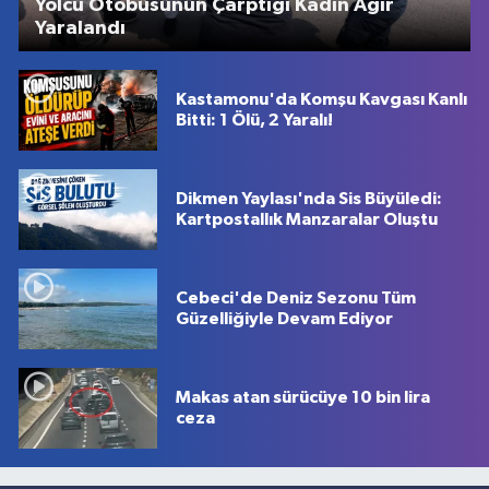
Yolcu Otobüsünün Çarptığı Kadın Ağır
Yaralandı
Kastamonu'da Komşu Kavgası Kanlı
Bitti: 1 Ölü, 2 Yaralı!
Dikmen Yaylası'nda Sis Büyüledi:
Kartpostallık Manzaralar Oluştu
Cebeci'de Deniz Sezonu Tüm
Güzelliğiyle Devam Ediyor
Makas atan sürücüye 10 bin lira
ceza