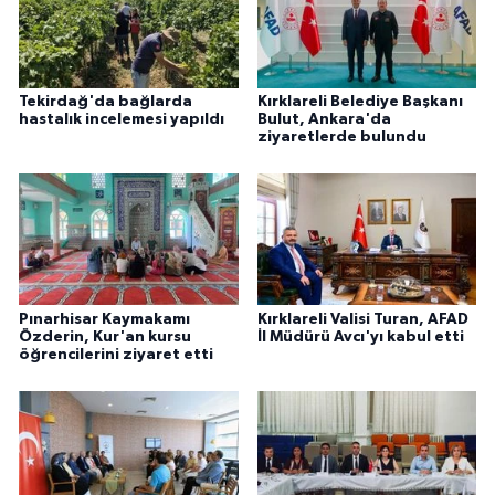
Tekirdağ'da bağlarda
Kırklareli Belediye Başkanı
hastalık incelemesi yapıldı
Bulut, Ankara'da
ziyaretlerde bulundu
Pınarhisar Kaymakamı
Kırklareli Valisi Turan, AFAD
Özderin, Kur'an kursu
İl Müdürü Avcı'yı kabul etti
öğrencilerini ziyaret etti