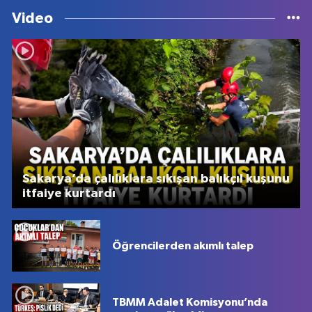
Video
Sakarya’da çalılıklara sıkışan balıkçıl kuşunu
itfaiye kurtardı
Öğrencilerden akımlı talep
TBMM Adalet Komisyonu’nda