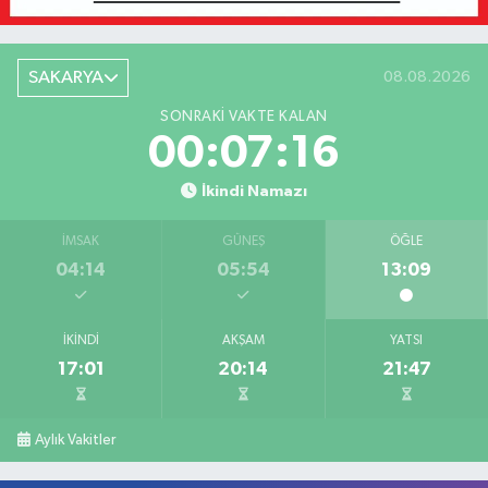
SAKARYA
08.08.2026
SONRAKI VAKTE KALAN
00:07:16
İkindi Namazı
İMSAK
GÜNEŞ
ÖĞLE
04:14
05:54
13:09
İKINDI
AKŞAM
YATSI
17:01
20:14
21:47
Aylık Vakitler