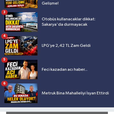
Gelişme!
3
Otobüs kullanacaklar dikkat:
Sakarya'da durmayacak
4
LPG’ye 2,42 TL Zam Geldi
5
Feci kazadan acı haber...
6
Metruk Bina Mahalleliyi İsyan Ettirdi