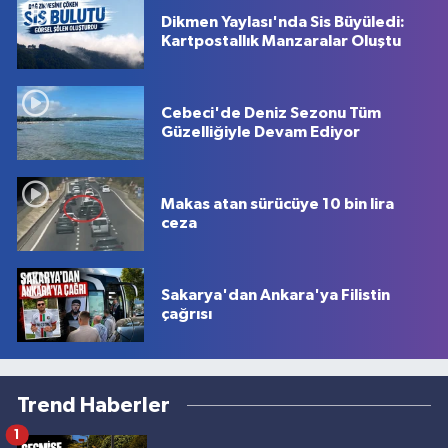
Dikmen Yaylası'nda Sis Büyüledi:
Kartpostallık Manzaralar Oluştu
Cebeci'de Deniz Sezonu Tüm
Güzelliğiyle Devam Ediyor
Makas atan sürücüye 10 bin lira
ceza
Sakarya'dan Ankara'ya Filistin
çağrısı
Trend Haberler
1