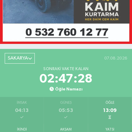
SAKARYA
07.08.2026
SONRAKI VAKTE KALAN
02:47:28
Öğle Namazı
İMSAK
GÜNEŞ
ÖĞLE
04:13
05:53
13:09
İKINDI
AKŞAM
YATSI