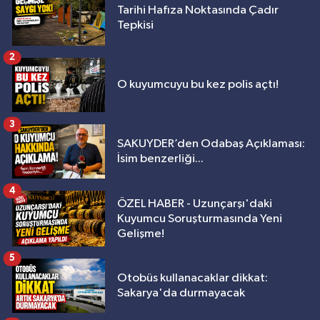
Tarihi Hafıza Noktasında Çadır
Tepkisi
2
O kuyumcuyu bu kez polis açtı!
3
SAKUYDER’den Odabaş Açıklaması:
İsim benzerliği...
4
ÖZEL HABER - Uzunçarşı'daki
Kuyumcu Soruşturmasında Yeni
Gelişme!
5
Otobüs kullanacaklar dikkat:
Sakarya'da durmayacak