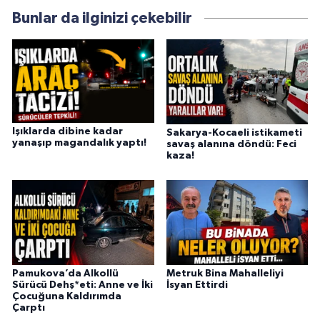
Bunlar da ilginizi çekebilir
Işıklarda dibine kadar
Sakarya-Kocaeli istikameti
yanaşıp magandalık yaptı!
savaş alanına döndü: Feci
kaza!
Pamukova’da Alkollü
Metruk Bina Mahalleliyi
Sürücü Dehş*eti: Anne ve İki
İsyan Ettirdi
Çocuğuna Kaldırımda
Çarptı