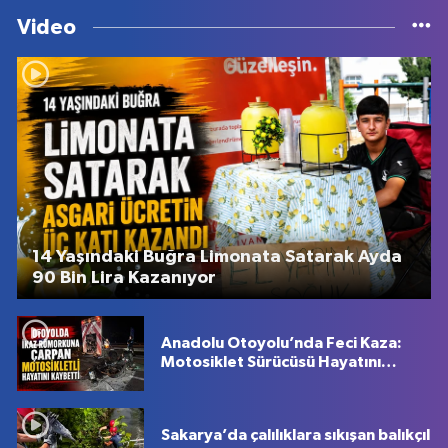
Video
14 Yaşındaki Buğra Limonata Satarak Ayda
90 Bin Lira Kazanıyor
Anadolu Otoyolu’nda Feci Kaza:
Motosiklet Sürücüsü Hayatını
Kaybetti
Sakarya’da çalılıklara sıkışan balıkçıl