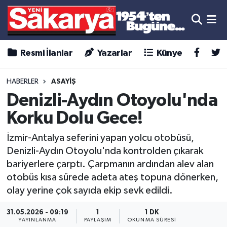
Resmi İlanlar
Yazarlar
Künye
HABERLER
ASAYİŞ
Denizli-Aydın Otoyolu'nda
Korku Dolu Gece!
İzmir-Antalya seferini yapan yolcu otobüsü,
Denizli-Aydın Otoyolu'nda kontrolden çıkarak
bariyerlere çarptı. Çarpmanın ardından alev alan
otobüs kısa sürede adeta ateş topuna dönerken,
olay yerine çok sayıda ekip sevk edildi.
31.05.2026 - 09:19
1
1 DK
YAYINLANMA
PAYLAŞIM
OKUNMA SÜRESI