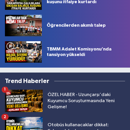
kuşunu itfaiye kurtardı
Öğrencilerden akımlı talep
TBMM Adalet Komisyonu’nda
tansiyon yükseldi
Trend Haberler
1
ÖZEL HABER - Uzunçarşı'daki
Kuyumcu Soruşturmasında Yeni
Gelişme!
2
Otobüs kullanacaklar dikkat: