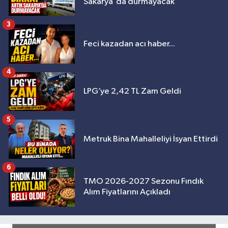
Sakarya'da durmayacak
3
Feci kazadan acı haber...
4
LPG’ye 2,42 TL Zam Geldi
5
Metruk Bina Mahalleliyi İsyan Ettirdi
6
TMO 2026-2027 Sezonu Fındık
Alım Fiyatlarını Açıkladı