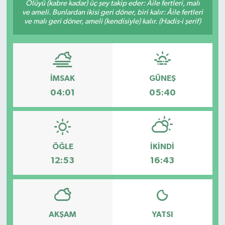
Ölüyü (kabre kadar) üç şey takip eder: Âile fertleri, malı
ve ameli. Bunlardan ikisi geri döner, biri kalır: Âile fertleri
ve malı geri döner, ameli (kendisiyle) kalır. (Hadis-i şerif)
İMSAK
GÜNEŞ
04:01
05:40
ÖĞLE
İKINDI
12:53
16:43
AKŞAM
YATSI