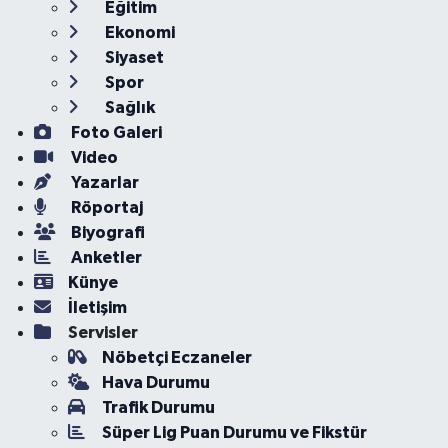
Eğitim
Ekonomi
Siyaset
Spor
Sağlık
Foto Galeri
Video
Yazarlar
Röportaj
Biyografi
Anketler
Künye
İletişim
Servisler
Nöbetçi Eczaneler
Hava Durumu
Trafik Durumu
Süper Lig Puan Durumu ve Fikstür