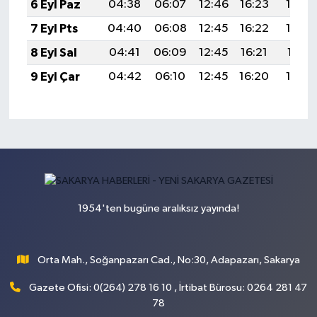
6 Eyl Paz
04:38
06:07
12:46
16:23
19:15
7 Eyl Pts
04:40
06:08
12:45
16:22
19:13
8 Eyl Sal
04:41
06:09
12:45
16:21
19:11
9 Eyl Çar
04:42
06:10
12:45
16:20
19:10
1954'ten bugüne aralıksız yayında!
Orta Mah., Soğanpazarı Cad., No:30, Adapazarı, Sakarya
Gazete Ofisi: 0(264) 278 16 10 , İrtibat Bürosu: 0264 281 47
78