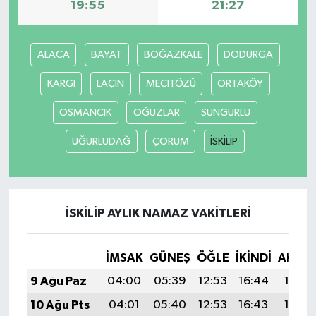
19:55
21:27
ALACA
BAYAT
BOĞAZKALE
DODURGA
KARGI
LAÇİN
MECİTÖZÜ
ORTAKÖY
OSMANCIK
OĞUZLAR
SUNGURLU
UĞURLUDAĞ
ÇORUM
İSKİLİP
İSKİLİP AYLIK NAMAZ VAKITLERI
İMSAK
GÜNEŞ
ÖĞLE
İKINDI
AKŞA
9 Ağu Paz
04:00
05:39
12:53
16:44
19:56
10 Ağu Pts
04:01
05:40
12:53
16:43
19:55