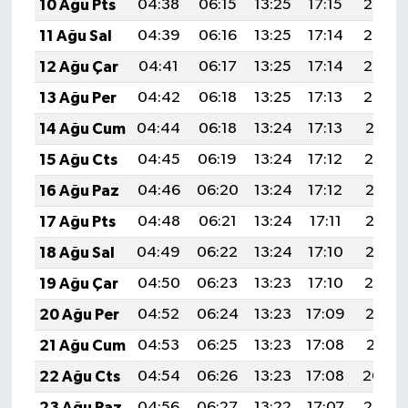
10 Ağu Pts
04:38
06:15
13:25
17:15
20:26
11 Ağu Sal
04:39
06:16
13:25
17:14
20:24
12 Ağu Çar
04:41
06:17
13:25
17:14
20:23
13 Ağu Per
04:42
06:18
13:25
17:13
20:22
14 Ağu Cum
04:44
06:18
13:24
17:13
20:21
15 Ağu Cts
04:45
06:19
13:24
17:12
20:19
16 Ağu Paz
04:46
06:20
13:24
17:12
20:18
17 Ağu Pts
04:48
06:21
13:24
17:11
20:16
18 Ağu Sal
04:49
06:22
13:24
17:10
20:15
19 Ağu Çar
04:50
06:23
13:23
17:10
20:14
20 Ağu Per
04:52
06:24
13:23
17:09
20:12
21 Ağu Cum
04:53
06:25
13:23
17:08
20:11
22 Ağu Cts
04:54
06:26
13:23
17:08
20:09
23 Ağu Paz
04:56
06:27
13:22
17:07
20:08