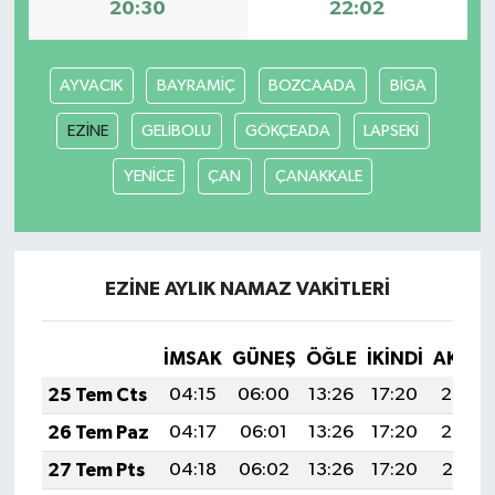
20:30
22:02
AYVACIK
BAYRAMİÇ
BOZCAADA
BİGA
EZİNE
GELİBOLU
GÖKÇEADA
LAPSEKİ
YENİCE
ÇAN
ÇANAKKALE
EZİNE AYLIK NAMAZ VAKITLERI
İMSAK
GÜNEŞ
ÖĞLE
İKINDI
AKŞA
25 Tem Cts
04:15
06:00
13:26
17:20
20:42
26 Tem Paz
04:17
06:01
13:26
17:20
20:42
27 Tem Pts
04:18
06:02
13:26
17:20
20:41