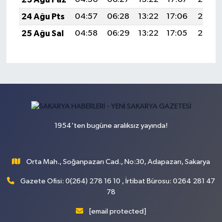
24 Ağu Pts
04:57
06:28
13:22
17:06
20:07
25 Ağu Sal
04:58
06:29
13:22
17:05
20:05
1954'ten bugüne aralıksız yayında!
Orta Mah., Soğanpazarı Cad., No:30, Adapazarı, Sakarya
Gazete Ofisi: 0(264) 278 16 10 , İrtibat Bürosu: 0264 281 47
78
[email protected]