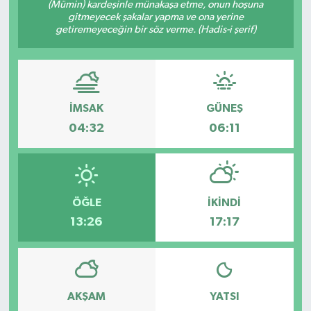
(Mümin) kardeşinle münakaşa etme, onun hoşuna
gitmeyecek şakalar yapma ve ona yerine
getiremeyeceğin bir söz verme. (Hadis-i şerif)
İMSAK
GÜNEŞ
04:32
06:11
ÖĞLE
İKINDI
13:26
17:17
AKŞAM
YATSI