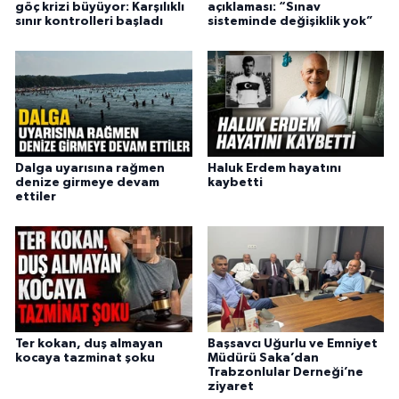
göç krizi büyüyor: Karşılıklı
açıklaması: “Sınav
sınır kontrolleri başladı
sisteminde değişiklik yok”
Dalga uyarısına rağmen
Haluk Erdem hayatını
denize girmeye devam
kaybetti
ettiler
Ter kokan, duş almayan
Başsavcı Uğurlu ve Emniyet
kocaya tazminat şoku
Müdürü Saka’dan
Trabzonlular Derneği’ne
ziyaret