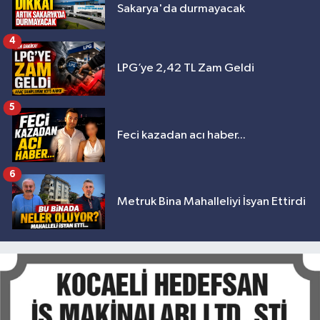
Sakarya'da durmayacak
4
LPG’ye 2,42 TL Zam Geldi
5
Feci kazadan acı haber...
6
Metruk Bina Mahalleliyi İsyan Ettirdi