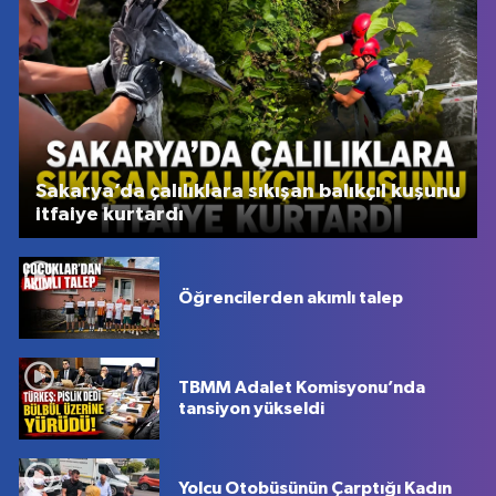
Sakarya’da çalılıklara sıkışan balıkçıl kuşunu
itfaiye kurtardı
Öğrencilerden akımlı talep
TBMM Adalet Komisyonu’nda
tansiyon yükseldi
Yolcu Otobüsünün Çarptığı Kadın