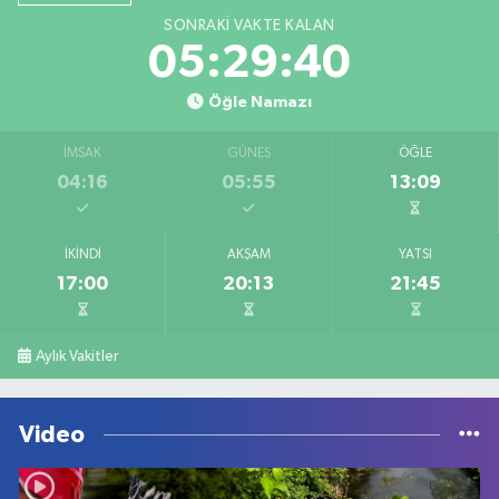
SONRAKI VAKTE KALAN
05:29:40
Öğle Namazı
İMSAK
GÜNEŞ
ÖĞLE
04:16
05:55
13:09
İKINDI
AKŞAM
YATSI
17:00
20:13
21:45
Aylık Vakitler
Video