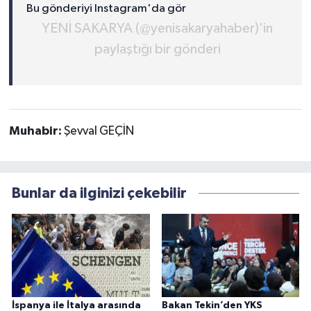
Bu gönderiyi Instagram'da gör
YENİ SAKARYA (@yenisakaryahaber)'in
paylaştığı bir gönderi
Muhabir:
Şevval GEÇİN
Bunlar da ilginizi çekebilir
İspanya ile İtalya arasında
Bakan Tekin’den YKS