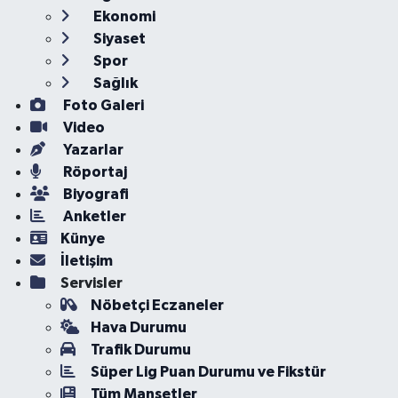
Ekonomi
Siyaset
Spor
Sağlık
Foto Galeri
Video
Yazarlar
Röportaj
Biyografi
Anketler
Künye
İletişim
Servisler
Nöbetçi Eczaneler
Hava Durumu
Trafik Durumu
Süper Lig Puan Durumu ve Fikstür
Tüm Manşetler