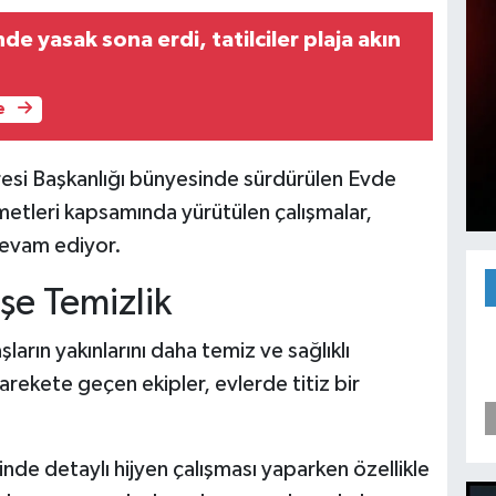
nde yasak sona erdi, tatilciler plaja akın
e
iresi Başkanlığı bünyesinde sürdürülen Evde
etleri kapsamında yürütülen çalışmalar,
devam ediyor.
şe Temizlik
arın yakınlarını daha temiz ve sağlıklı
rekete geçen ekipler, evlerde titiz bir
inde detaylı hijyen çalışması yaparken özellikle