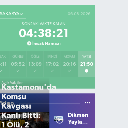
SAKARYA
06.08.2026
SONRAKI VAKTE KALAN
04:38:21
İmsak Namazı
SAK
GÜNEŞ
ÖĞLE
İKINDI
AKŞAM
YATSI
:11
05:52
13:09
17:02
20:16
21:50
Aylık Vakitler
Kastamonu'da
Komşu
Video
Kavgası
Kanlı Bitti:
Dikmen
Yaylası'nda
1 Ölü, 2