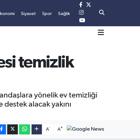
Ekonomi
Siyaset
Spor
Sağlık
i temizlik
andaşlara yönelik ev temizliği
e destek alacak yakını
-
+
A
A