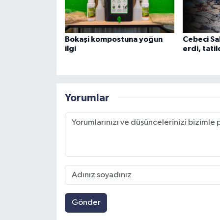
Bokaşi kompostuna yoğun
Cebeci Sa
ilgi
erdi, tatil
Yorumlar
Gönder