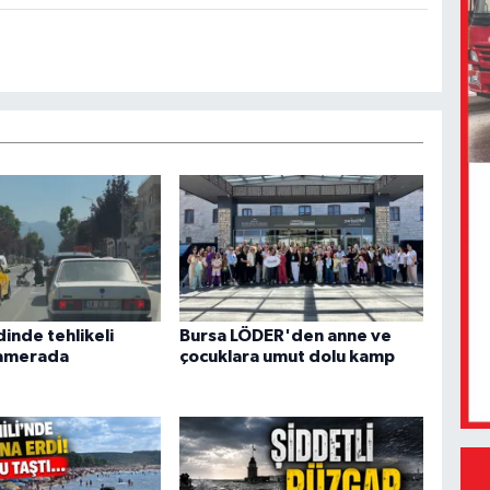
inde tehlikeli
Bursa LÖDER'den anne ve
kamerada
çocuklara umut dolu kamp