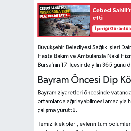
Cebeci Sahili’
etti
İçeriği Görüntül
Büyükşehir Belediyesi Sağlık İşleri Da
Hasta Bakım ve Ambulansla Nakil Hizm
Bursa’nın 17 ilçesinde yılın 365 günü 
Bayram Öncesi Dip Kö
Bayram ziyaretleri öncesinde vatandaşl
ortamlarda ağırlayabilmesi amacıyla ha
çalışma yürüttü.
Temizlik ekipleri, evlerin tüm bölümler