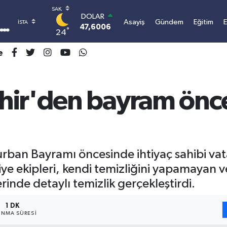
DOLAR
Asayiş
Gündem
Eğitim
47,6006
0.06
°
24
EURO
55,0250
0.02
e
STERLİN
64,2398
0.2
GRAM ALTIN
6500.87
0.12
ir'den bayram önces
BİST100
13.799
70
BITCOIN
3.077.090,96
0.16
rban Bayramı öncesinde ihtiyaç sahibi vat
iye ekipleri, kendi temizliğini yapamayan v
nde detaylı temizlik gerçekleştirdi.
1 DK
NMA SÜRESI