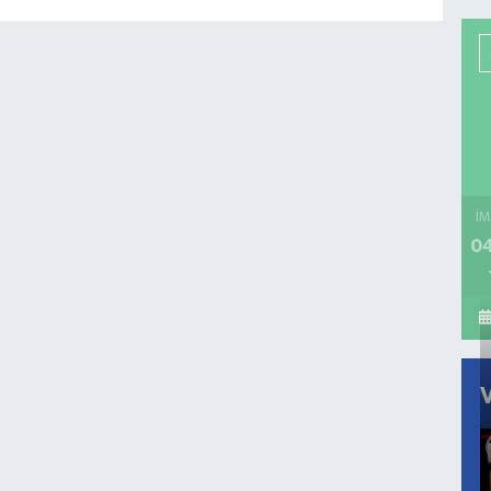
İM
04