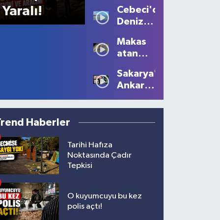
Sis
Yaralı!
Cebeci'de
Büyüledi:
Deniz
Kartpostallık
Sezonu
Manzaralar
Makas
Tüm
Oluştu
atan
Güzelliğiyle
sürücüye
Devam
Sakarya'dan
10 bin
Ediyor
Ankara'ya
lira ceza
Filistin
çağrısı
Trend Haberler
Tarihi Hafıza
Noktasında Çadır
Tepkisi
O kuyumcuyu bu kez
polis açtı!