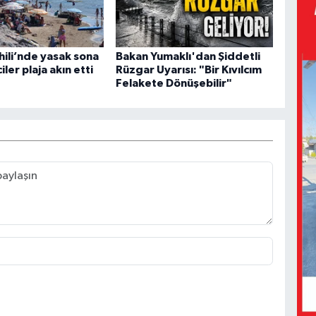
hili’nde yasak sona
Bakan Yumaklı'dan Şiddetli
ciler plaja akın etti
Rüzgar Uyarısı: "Bir Kıvılcım
Felakete Dönüşebilir"