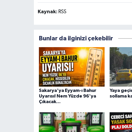
Kaynak:
RSS
Bunlar da ilginizi çekebilir
Sakarya'ya Eyyam-ı Bahur
Yaya geçid
Uyarısı! Nem Yüzde 96'ya
sollama 
Çıkacak...