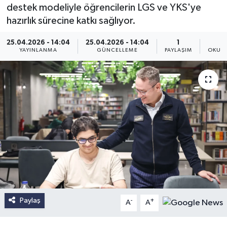
destek modeliyle öğrencilerin LGS ve YKS'ye
hazırlık sürecine katkı sağlıyor.
25.04.2026 - 14:04
25.04.2026 - 14:04
1
YAYINLANMA
GÜNCELLEME
PAYLAŞIM
OKUNM
Paylaş
-
+
A
A