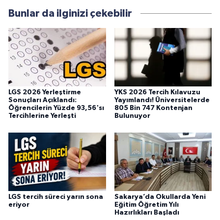
Bunlar da ilginizi çekebilir
LGS 2026 Yerleştirme
YKS 2026 Tercih Kılavuzu
Sonuçları Açıklandı:
Yayımlandı! Üniversitelerde
Öğrencilerin Yüzde 93,56'sı
805 Bin 747 Kontenjan
Tercihlerine Yerleşti
Bulunuyor
LGS tercih süreci yarın sona
Sakarya’da Okullarda Yeni
eriyor
Eğitim Öğretim Yılı
Hazırlıkları Başladı