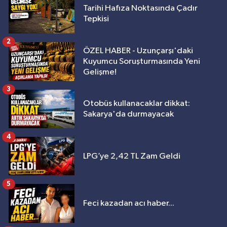
Tarihi Hafıza Noktasında Çadır
Tepkisi
2
ÖZEL HABER - Uzunçarşı'daki
Kuyumcu Soruşturmasında Yeni
Gelişme!
3
Otobüs kullanacaklar dikkat:
Sakarya'da durmayacak
4
LPG’ye 2,42 TL Zam Geldi
5
Feci kazadan acı haber...