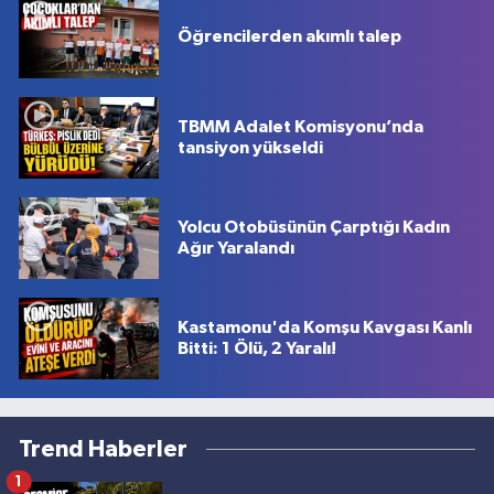
Öğrencilerden akımlı talep
TBMM Adalet Komisyonu’nda
tansiyon yükseldi
Yolcu Otobüsünün Çarptığı Kadın
Ağır Yaralandı
Kastamonu'da Komşu Kavgası Kanlı
Bitti: 1 Ölü, 2 Yaralı!
Trend Haberler
1