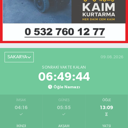
SAKARYA
09.08.2026
SONRAKI VAKTE KALAN
06:49:44
Öğle Namazı
İMSAK
GÜNEŞ
ÖĞLE
04:16
05:55
13:09
İKINDI
AKŞAM
YATSI