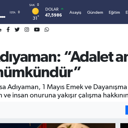
DOLAR
Asayiş
Gündem
Eğitim
47,5986
0.06
°
31
EURO
55,0700
0.1
e
STERLİN
64,2438
0.21
GRAM ALTIN
6513.94
0.32
Adıyaman: “Adalet a
BİST100
13.768
48
 mümkündür”
BITCOIN
3.074.967,16
0.69
sa Adıyaman, 1 Mayıs Emek ve Dayanışma 
e insan onuruna yakışır çalışma hakkının
I