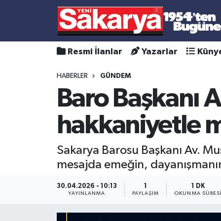
Resmi İlanlar
Yazarlar
Küny
HABERLER
GÜNDEM
Baro Başkanı 
hakkaniyetle
Sakarya Barosu Başkanı Av. Mu
mesajda emeğin, dayanışmanın v
30.04.2026 - 10:13
1
1 DK
YAYINLANMA
PAYLAŞIM
OKUNMA SÜRES