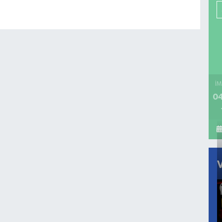
İM
04