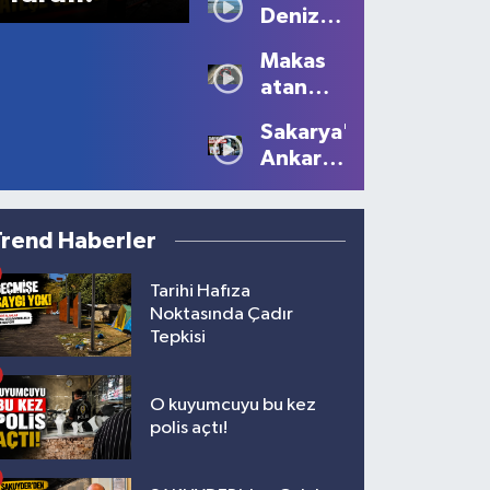
Deniz
Kartpostallık
Sezonu
Manzaralar
Makas
Tüm
Oluştu
atan
Güzelliğiyle
sürücüye
Devam
Sakarya'dan
10 bin
Ediyor
Ankara'ya
lira ceza
Filistin
çağrısı
Trend Haberler
Tarihi Hafıza
Noktasında Çadır
Tepkisi
O kuyumcuyu bu kez
polis açtı!