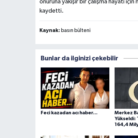
onuruna yakışır bir çalışma hayatı için 
kaydetti.
Kaynak:
basın bülteni
Bunlar da ilginizi çekebilir
Feci kazadan acı haber...
Merkez Ba
Yükseldi:
164,4 Mily