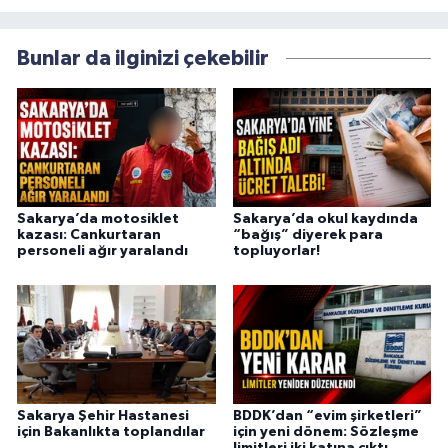
Bunlar da ilginizi çekebilir
Sakarya’da motosiklet
Sakarya’da okul kaydında
kazası: Cankurtaran
“bağış” diyerek para
personeli ağır yaralandı
topluyorlar!
Sakarya Şehir Hastanesi
BDDK’dan “evim şirketleri”
için Bakanlıkta toplandılar
için yeni dönem: Sözleşme