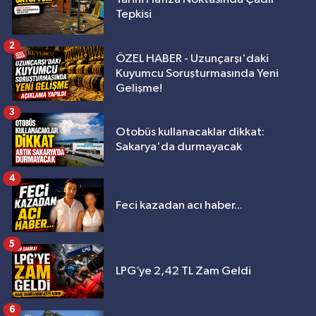
Tepkisi
2
ÖZEL HABER - Uzunçarşı'daki
Kuyumcu Soruşturmasında Yeni
Gelişme!
3
Otobüs kullanacaklar dikkat:
Sakarya'da durmayacak
4
Feci kazadan acı haber...
5
LPG’ye 2,42 TL Zam Geldi
6