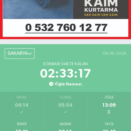
SAKARYA
08.08.2026
SONRAKI VAKTE KALAN
02:33:17
Öğle Namazı
İMSAK
GÜNEŞ
ÖĞLE
04:14
05:54
13:09
İKINDI
AKŞAM
YATSI