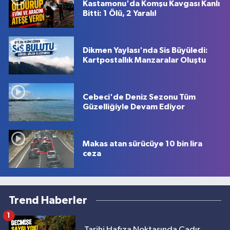
Kastamonu'da Komşu Kavgası Kanlı
Bitti: 1 Ölü, 2 Yaralı!
Dikmen Yaylası'nda Sis Büyüledi:
Kartpostallık Manzaralar Oluştu
Cebeci'de Deniz Sezonu Tüm
Güzelliğiyle Devam Ediyor
Makas atan sürücüye 10 bin lira
ceza
Trend Haberler
1
Tarihi Hafıza Noktasında Çadır