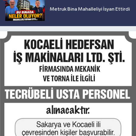
Metruk Bina Mahalleliyi İsyan Ettirdi