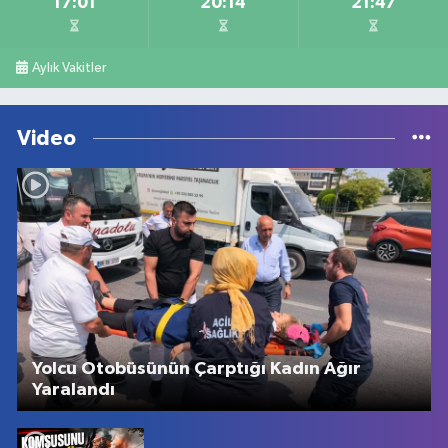
17:01
20:14
21:47
Aylık Vakitler
Video
Yolcu Otobüsünün Çarptığı Kadın Ağır
Yaralandı