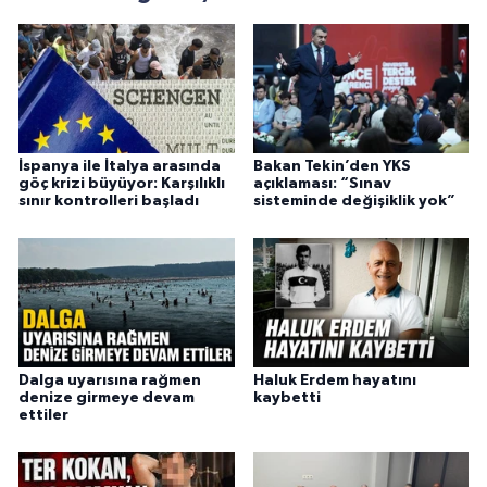
İspanya ile İtalya arasında
Bakan Tekin’den YKS
göç krizi büyüyor: Karşılıklı
açıklaması: “Sınav
sınır kontrolleri başladı
sisteminde değişiklik yok”
Dalga uyarısına rağmen
Haluk Erdem hayatını
denize girmeye devam
kaybetti
ettiler