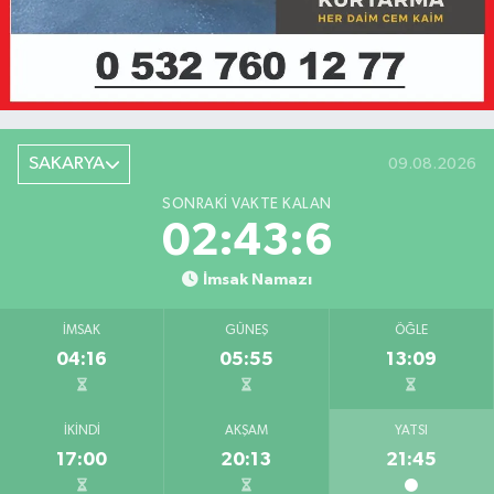
SAKARYA
09.08.2026
SONRAKI VAKTE KALAN
02:43:6
İmsak Namazı
İMSAK
GÜNEŞ
ÖĞLE
04:16
05:55
13:09
İKINDI
AKŞAM
YATSI
17:00
20:13
21:45