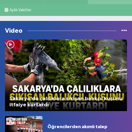
Aylık Vakitler
Video
Sakarya’da çalılıklara sıkışan balıkçıl kuşunu
itfaiye kurtardı
Öğrencilerden akımlı talep