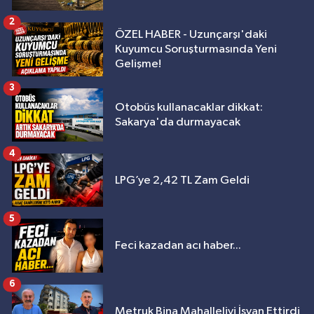
2
ÖZEL HABER - Uzunçarşı'daki
Kuyumcu Soruşturmasında Yeni
Gelişme!
3
Otobüs kullanacaklar dikkat:
Sakarya'da durmayacak
4
LPG’ye 2,42 TL Zam Geldi
5
Feci kazadan acı haber...
6
Metruk Bina Mahalleliyi İsyan Ettirdi