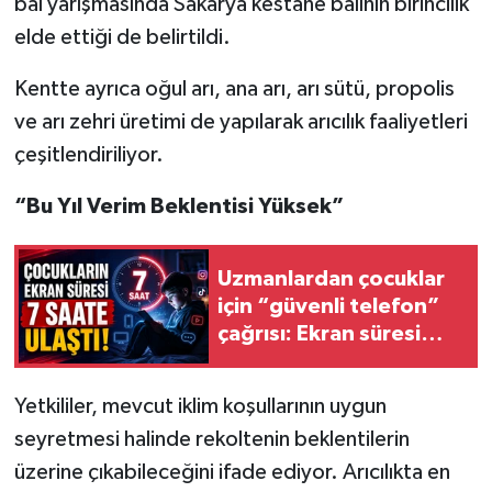
bal yarışmasında Sakarya kestane balının birincilik
elde ettiği de belirtildi.
Kentte ayrıca oğul arı, ana arı, arı sütü, propolis
ve arı zehri üretimi de yapılarak arıcılık faaliyetleri
çeşitlendiriliyor.
“Bu Yıl Verim Beklentisi Yüksek”
Uzmanlardan çocuklar
için “güvenli telefon”
çağrısı: Ekran süresi
gençlerde 7 saate
ulaştı
Yetkililer, mevcut iklim koşullarının uygun
seyretmesi halinde rekoltenin beklentilerin
üzerine çıkabileceğini ifade ediyor. Arıcılıkta en