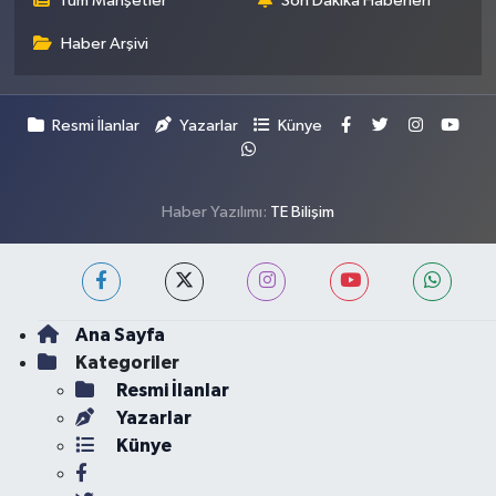
Tüm Manşetler
Son Dakika Haberleri
Haber Arşivi
Resmi İlanlar
Yazarlar
Künye
Haber Yazılımı:
TE Bilişim
Ana Sayfa
Kategoriler
Resmi İlanlar
Yazarlar
Künye