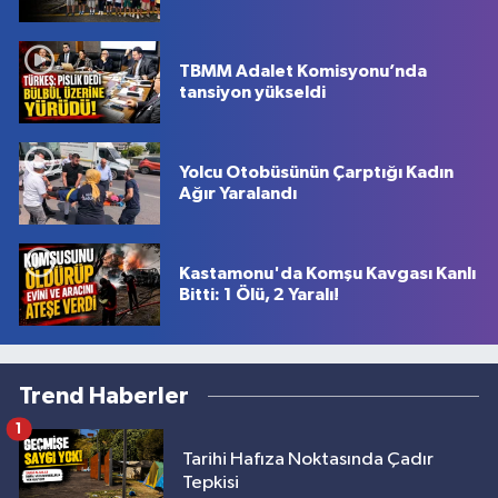
TBMM Adalet Komisyonu’nda
tansiyon yükseldi
Yolcu Otobüsünün Çarptığı Kadın
Ağır Yaralandı
Kastamonu'da Komşu Kavgası Kanlı
Bitti: 1 Ölü, 2 Yaralı!
Trend Haberler
1
Tarihi Hafıza Noktasında Çadır
Tepkisi