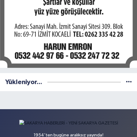
Yükleniyor...
1954'ten bugüne aralıksız yayında!