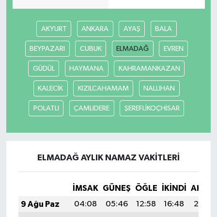
AKYURT
ANKARA
AYAŞ
BALA
BEYPAZARI
CUBUK
ELMADAĞ
EVREN
GÜDÜL
HAYMANA
KAHRAMANKAZAN
KALECİK
KIZILCAHAMAM
NALLIHAN
POLATLI
ÇAMLIDERE
ŞEREFLİKOÇHİSAR
ELMADAĞ AYLIK NAMAZ VAKITLERI
İMSAK
GÜNEŞ
ÖĞLE
İKINDI
AKŞA
9 Ağu Paz
04:08
05:46
12:58
16:48
20:00