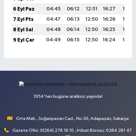
6 Eyl Paz
04:45
06:12
12:51
16:27
19:19
7 Eyl Pts
04:47
06:13
12:50
16:26
19:17
8 Eyl Sal
04:48
06:14
12:50
16:25
19:16
9 Eyl Çar
04:49
06:15
12:50
16:24
19:14
1954'ten bugüne aralıksız yayında!
Orta Mah., Soğanpazarı Cad., No:30, Adapazarı, Sakarya
Gazete Ofisi: 0(264) 278 16 10 , İrtibat Bürosu: 0264 281 47