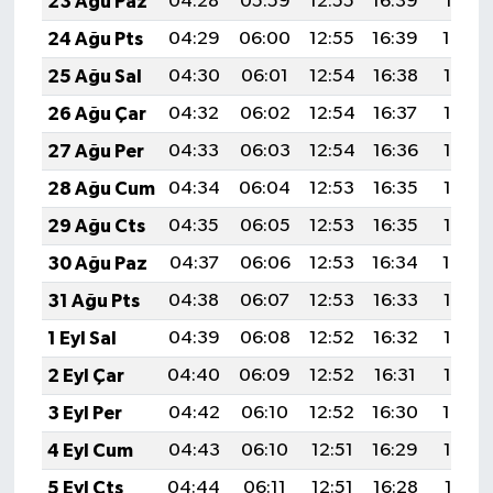
23 Ağu Paz
04:28
05:59
12:55
16:39
19:41
24 Ağu Pts
04:29
06:00
12:55
16:39
19:39
25 Ağu Sal
04:30
06:01
12:54
16:38
19:38
26 Ağu Çar
04:32
06:02
12:54
16:37
19:36
27 Ağu Per
04:33
06:03
12:54
16:36
19:35
28 Ağu Cum
04:34
06:04
12:53
16:35
19:33
29 Ağu Cts
04:35
06:05
12:53
16:35
19:32
30 Ağu Paz
04:37
06:06
12:53
16:34
19:30
31 Ağu Pts
04:38
06:07
12:53
16:33
19:28
1 Eyl Sal
04:39
06:08
12:52
16:32
19:27
2 Eyl Çar
04:40
06:09
12:52
16:31
19:25
3 Eyl Per
04:42
06:10
12:52
16:30
19:24
4 Eyl Cum
04:43
06:10
12:51
16:29
19:22
5 Eyl Cts
04:44
06:11
12:51
16:28
19:21