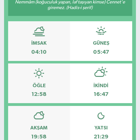
Nemmâm (koğuculuk yapan, laf taşıyan kimse) Cennet'e
giremez. (Hadis-i şerif)
İMSAK
GÜNEŞ
04:10
05:47
ÖĞLE
İKINDI
12:58
16:47
AKŞAM
YATSI
19:58
21:29